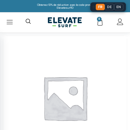
Obtenez 10% de réduction avec le code promo:
🌐
FR
DE
EN
Elevatesurf10
0