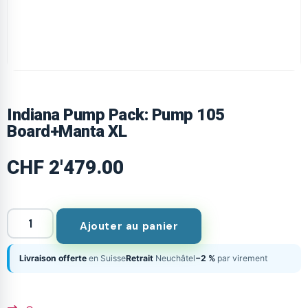
Indiana Pump Pack: Pump 105
Board+Manta XL
CHF
2'479.00
Ajouter au panier
Livraison offerte
en Suisse
Retrait
Neuchâtel
−2 %
par virement