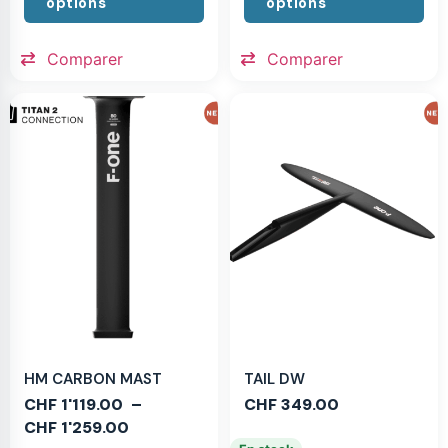
options
options
Comparer
Comparer
HM CARBON MAST
TAIL DW
CHF
1'119.00
–
CHF
349.00
CHF
1'259.00