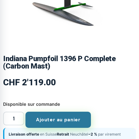
Indiana Pumpfoil 1396 P Complete
(Carbon Mast)
CHF
2'119.00
Disponible sur commande
Ajouter au panier
Livraison offerte
en Suisse
Retrait
Neuchâtel
−2 %
par virement