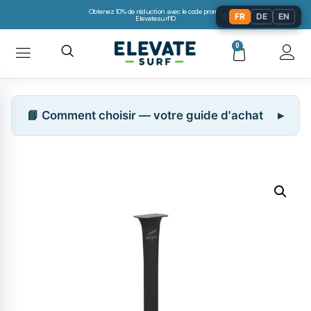
Obtenez 10% de réduction avec le code promo:
🌐
FR
DE
EN
Elevatesurf10
0
📘 Comment choisir — votre guide d'achat