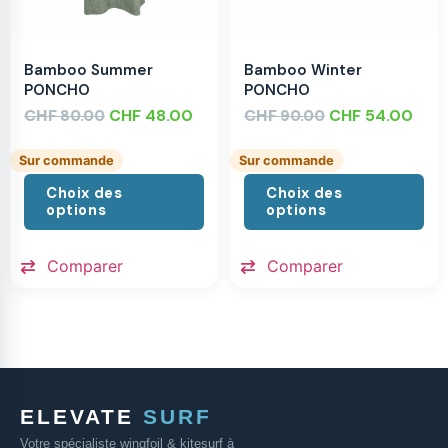
Bamboo Summer
Bamboo Winter
PONCHO
PONCHO
CHF
CHF
48.00
CHF
CHF
54.00
80.00
90.00
Sur commande
Sur commande
Choix des
Choix des
options
options
Comparer
Comparer
ELEVATE
SURF
Votre spécialiste wingfoil & kitesurf à