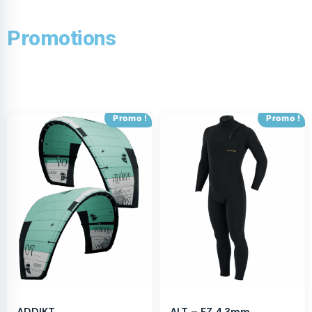
Promotions
Promo !
Promo !
ADDIKT
ALT – FZ 4,3mm