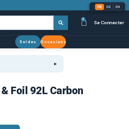
🌐
FR
DE
EN
0
Se Connecter
Soldes
Occasions
 & Foil 92L Carbon