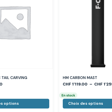
TAIL CARVING
HM CARBON MAST
0
CHF
1'119.00
–
CHF
1'25
En stock
es options
Choix des options