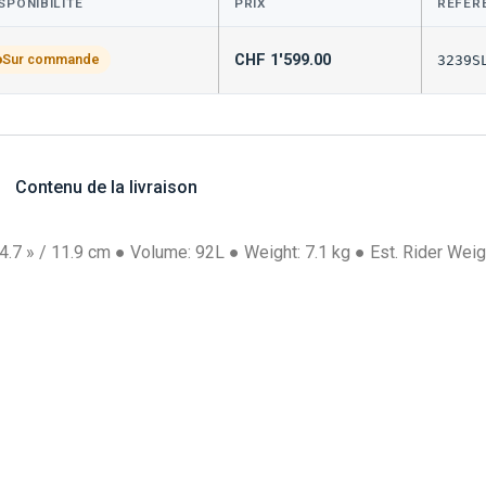
SPONIBILITÉ
PRIX
RÉFÉR
CHF
1'599.00
Sur commande
3239S
Contenu de la livraison
 4.7 » / 11.9 cm ● Volume: 92L ● Weight: 7.1 kg ● Est. Rider Weig