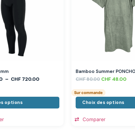
,3mm
Bamboo Summer PONCH
0
–
CHF
720.00
CHF
CHF
48.00
80.00
Sur commande
es options
Choix des options
er
Comparer