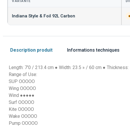
VARIANTE
DI
Indiana Style & Foil 92L Carbon
Description produit
Informations techniques
Length: 7’0 / 213.4 cm ● Width: 23.5 » / 60 cm ● Thickness:
Range of Use:
SUP OOOOO
Wing OOOOO
Wind ●●●●●
Surf OOOOO
Kite OOOOO
Wake OOOOO
Pump OOOOO