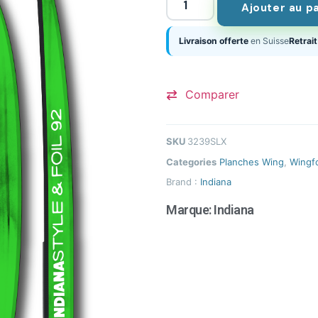
Ajouter au p
Livraison offerte
en Suisse
Retrait
Comparer
SKU
3239SLX
Categories
Planches Wing
,
Wingfo
Brand :
Indiana
Marque:
Indiana