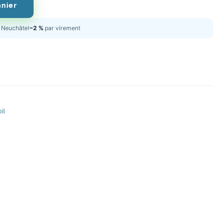
anier
Neuchâtel
−2 %
par virement
il