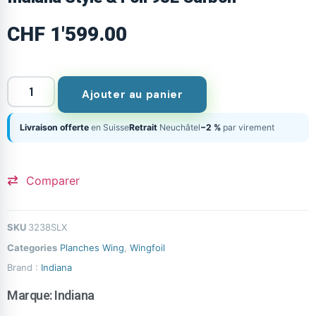
CHF
1'599.00
Ajouter au panier
Livraison offerte
en Suisse
Retrait
Neuchâtel
−2 %
par virement
Comparer
SKU
3238SLX
Categories
Planches Wing
,
Wingfoil
Brand :
Indiana
Marque:
Indiana