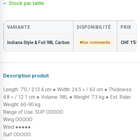
Stock par taille
VARIANTE
DISPONIBILITÉ
PRIX
Indiana Style & Foil 98L Carbon
Sur commande
CHF
1'59
Description produit
Length: 7’0 / 213.4 cm ● Width: 24.5 » / 63 cm ● Thickness:
4.8 » / 12.1 cm ● Volume: 98L ● Weight: 7.3 kg ● Est. Rider
Weight: 60-90 kg
Range of Use: SUP OOOOO
Wing OOOOO
Wind ●●●●●
Surf OOOOO