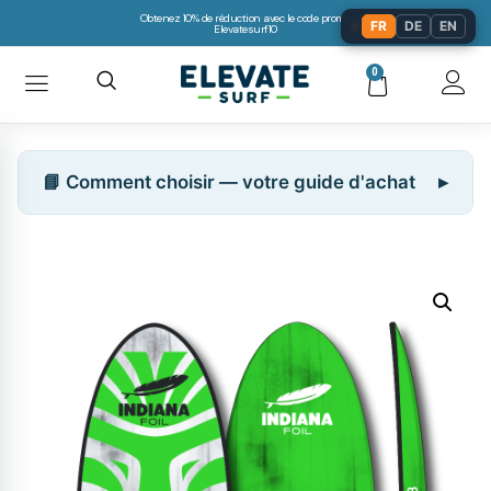
Obtenez 10% de réduction avec le code promo:
🌐
FR
DE
EN
Elevatesurf10
0
📘 Comment choisir — votre guide d'achat