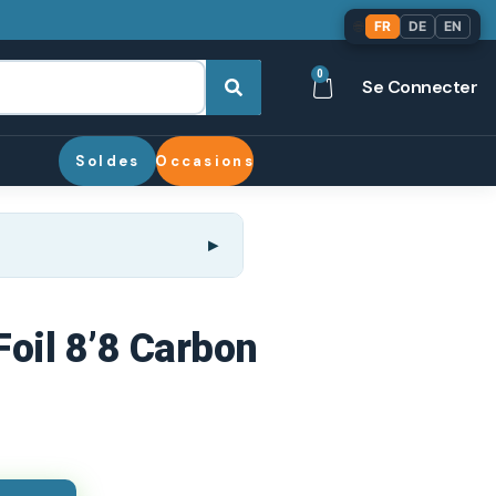
🌐
FR
DE
EN
0
Se Connecter
Soldes
Occasions
Foil 8’8 Carbon