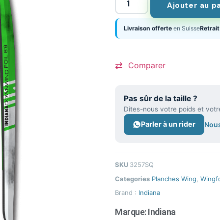
Ajouter au p
Livraison offerte
en Suisse
Retrait
Comparer
Pas sûr de la taille ?
Dites-nous votre poids et votr
Parler à un rider
Nous
SKU
3257SQ
Categories
Planches Wing
,
Wingfo
Brand :
Indiana
Marque:
Indiana