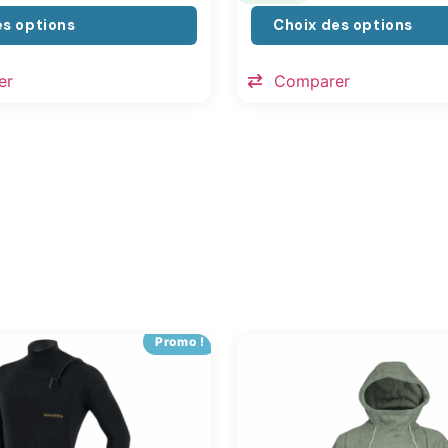
es options
Choix des options
er
Comparer
Promo !