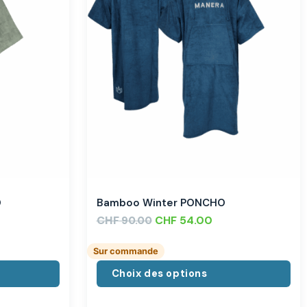
O
Bamboo Winter PONCHO
CHF
CHF
54.00
90.00
Sur commande
Choix des options