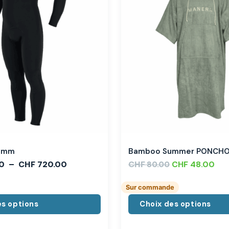
,3mm
Bamboo Summer PONCH
0
–
CHF
720.00
CHF
CHF
48.00
80.00
Sur commande
es options
Choix des options