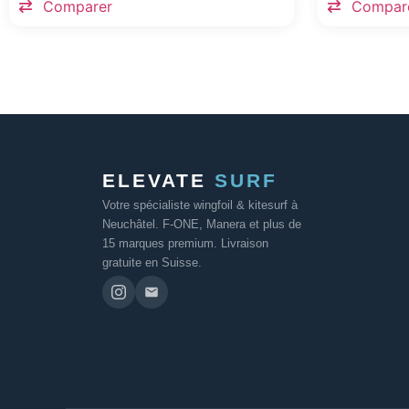
Comparer
Compar
ELEVATE
SURF
Votre spécialiste wingfoil & kitesurf à
Neuchâtel. F-ONE, Manera et plus de
15 marques premium. Livraison
gratuite en Suisse.