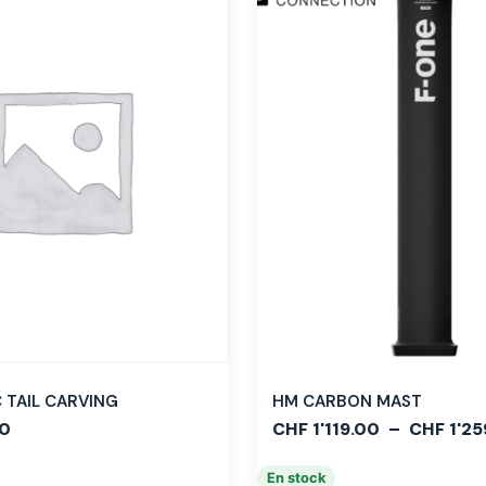
TAIL CARVING
HM CARBON MAST
0
CHF
1'119.00
–
CHF
1'25
En stock