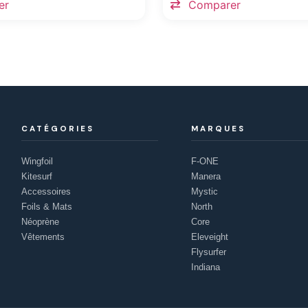
er
Comparer
CATÉGORIES
MARQUES
Wingfoil
F-ONE
Kitesurf
Manera
Accessoires
Mystic
Foils & Mats
North
Néoprène
Core
Vêtements
Eleveight
Flysurfer
Indiana