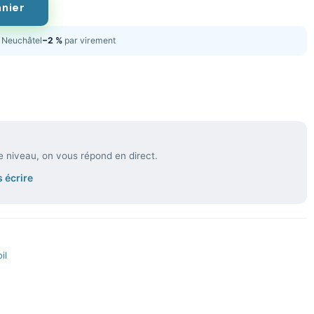
anier
Neuchâtel
−2 %
par virement
e niveau, on vous répond en direct.
 écrire
il