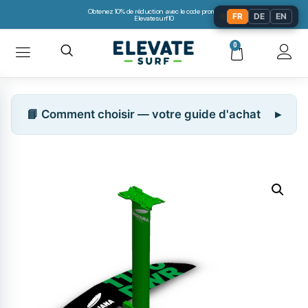
Obtenez 10% de réduction avec le code promo:
🌐
FR
DE
EN
Elevatesurf10
0
📘 Comment choisir — votre guide d'achat