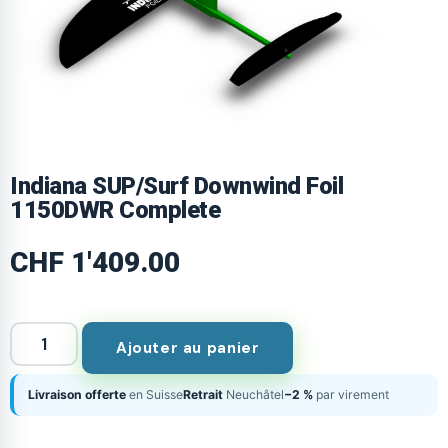
Indiana SUP/Surf Downwind Foil
1150DWR Complete
CHF
1'409.00
Ajouter au panier
Livraison offerte
en Suisse
Retrait
Neuchâtel
−2 %
par virement