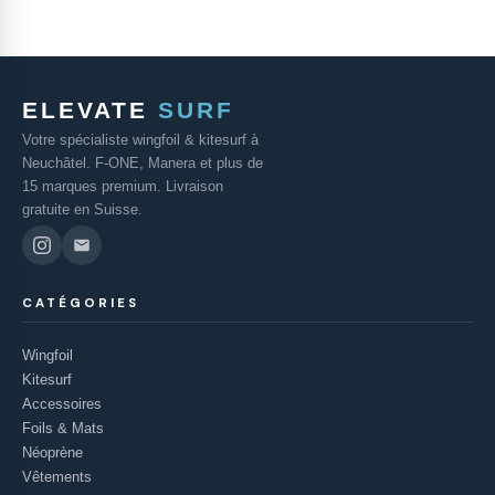
ELEVATE
SURF
Votre spécialiste wingfoil & kitesurf à
Neuchâtel. F-ONE, Manera et plus de
15 marques premium. Livraison
gratuite en Suisse.
CATÉGORIES
Wingfoil
Kitesurf
Accessoires
Foils & Mats
Néoprène
Vêtements