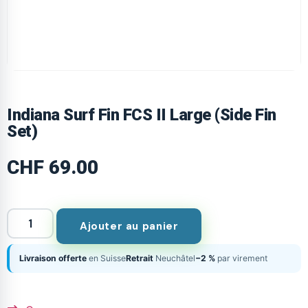
Indiana Surf Fin FCS II Large (Side Fin
Set)
CHF
69.00
Ajouter au panier
Livraison offerte
en Suisse
Retrait
Neuchâtel
−2 %
par virement