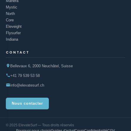
Manera
Mystic
North
Core
Eleveight
Flysurfer
Indiana
CONTACT
Bellevaux 6, 2000 Neuchâtel, Suisse
+41 79 539 53 58
info@elevatesurf.ch
Nous contacter
© 2025 ElevateSurf — Tous droits réservés
Pourquoi nous choisir
Guides d'achat
Cours
Confidentialité
CGV