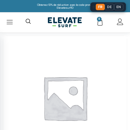
Obtenez 10% de réduction avec le code promo:
🌐
FR
DE
EN
Elevatesurf10
0