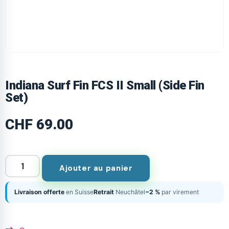
Indiana Surf Fin FCS II Small (Side Fin
Set)
CHF
69.00
Ajouter au panier
Livraison offerte
en Suisse
Retrait
Neuchâtel
−2 %
par virement