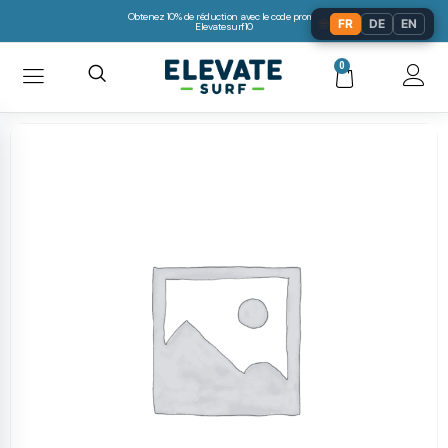
Obtenez 10% de réduction avec le code promo:
🌐
FR
DE
EN
Elevatesurf10
0