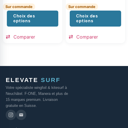
Sur commande
Sur commande
Choix des
Choix des
options
options
Comparer
Comparer
ELEVATE
SURF
Votre spécialiste wingfoil & kitesurf à
Neuchâtel. F-ONE, Manera et plus de
15 marques premium. Livraison
gratuite en Suisse.