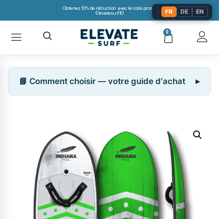
Obtenez 10% de réduction avec le code promo:
🌐
FR
DE
EN
Elevatesurf10
0
📘 Comment choisir — votre guide d'achat