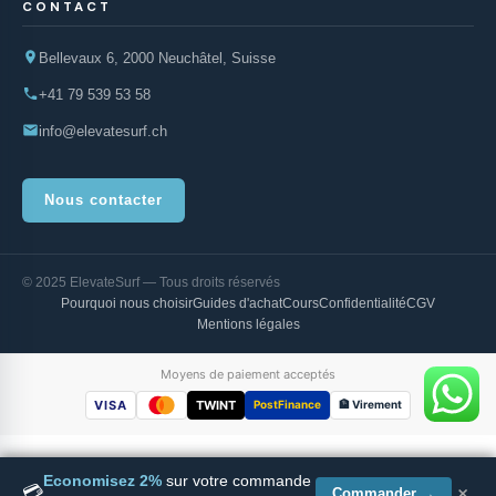
CONTACT
Bellevaux 6, 2000 Neuchâtel, Suisse
+41 79 539 53 58
info@elevatesurf.ch
Nous contacter
© 2025 ElevateSurf — Tous droits réservés
Pourquoi nous choisir
Guides d'achat
Cours
Confidentialité
CGV
Mentions légales
Moyens de paiement acceptés
VISA
TWINT
PostFinance
🏦 Virement
Economisez 2%
sur votre commande
×
💳
Indiana Wave Foil 4'4 Carbon
Commander →