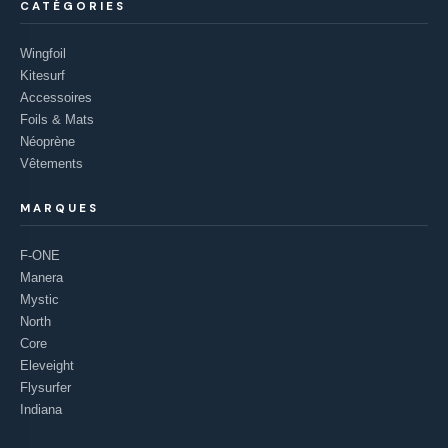
CATÉGORIES
Wingfoil
Kitesurf
Accessoires
Foils & Mats
Néoprène
Vêtements
MARQUES
F-ONE
Manera
Mystic
North
Core
Eleveight
Flysurfer
Indiana