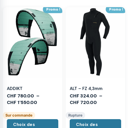
Promo !
Promo !
ADDIKT
ALT – FZ 4,3mm
CHF
780.00
–
CHF
324.00
–
CHF
1'550.00
CHF
720.00
Sur commande
Rupture
Choix des
Choix des