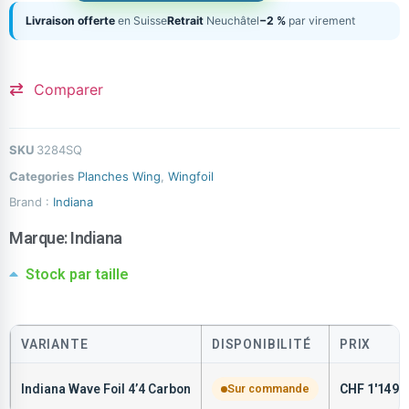
Livraison offerte
en Suisse
Retrait
Neuchâtel
−2 %
par virement
Comparer
SKU
3284SQ
Categories
Planches Wing
,
Wingfoil
Brand :
Indiana
Marque:
Indiana
Stock par taille
VARIANTE
DISPONIBILITÉ
PRIX
Indiana Wave Foil 4’4 Carbon
Sur commande
CHF
1'149.