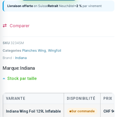
Livraison offerte
en Suisse
Retrait
Neuchâtel
−2 %
par virement
Comparer
SKU
3234SM
Categories
Planches Wing
,
Wingfoil
Brand :
Indiana
Marque:
Indiana
Stock par taille
VARIANTE
DISPONIBILITÉ
PRIX
Indiana Wing Foil 129L Inflatable
Sur commande
CHF
949