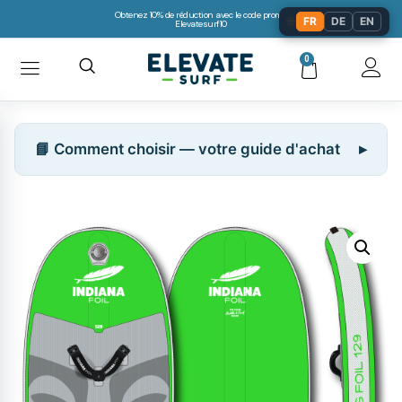
Obtenez 10% de réduction avec le code promo:
🌐
FR
DE
EN
Elevatesurf10
0
📘 Comment choisir — votre guide d'achat