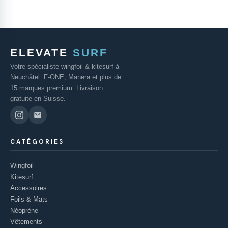
ELEVATE
SURF
Votre spécialiste wingfoil & kitesurf à
Neuchâtel. F-ONE, Manera et plus de
15 marques premium. Livraison
gratuite en Suisse.
CATÉGORIES
Wingfoil
Kitesurf
Accessoires
Foils & Mats
Néoprène
Vêtements