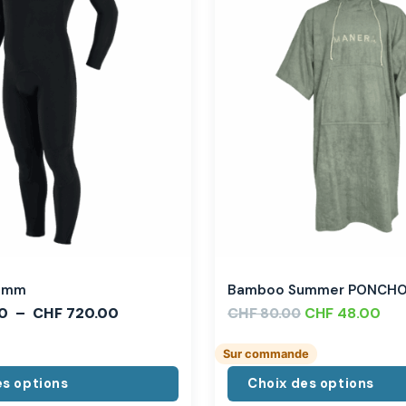
,3mm
Bamboo Summer PONCH
0
–
CHF
720.00
CHF
CHF
48.00
80.00
Sur commande
es options
Choix des options