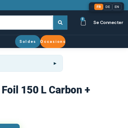
🌐
FR
DE
EN
0
Se Connecter
Soldes
Occasions
 Foil 150 L Carbon +