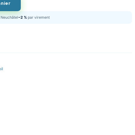
anier
Neuchâtel
−2 %
par virement
il