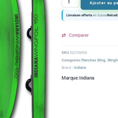
Ajouter au p
Livraison offerte
en Suisse
Retrait
Comparer
SKU
3221SMXX
Categories
Planches Wing
,
Wingfo
Brand :
Indiana
Marque:
Indiana