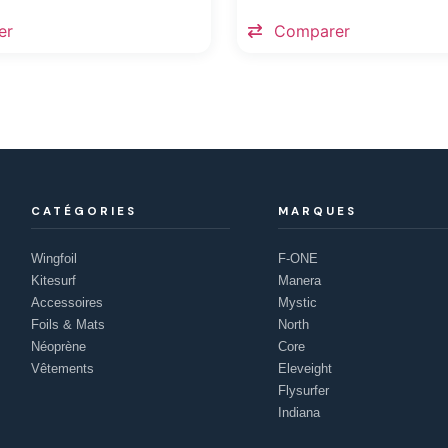
er
Comparer
CATÉGORIES
MARQUES
Wingfoil
F-ONE
Kitesurf
Manera
Accessoires
Mystic
Foils & Mats
North
Néoprène
Core
Vêtements
Eleveight
Flysurfer
Indiana