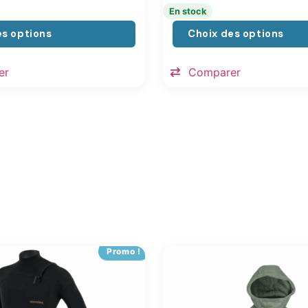
En stock
es options
Choix des options
er
Comparer
Promo !