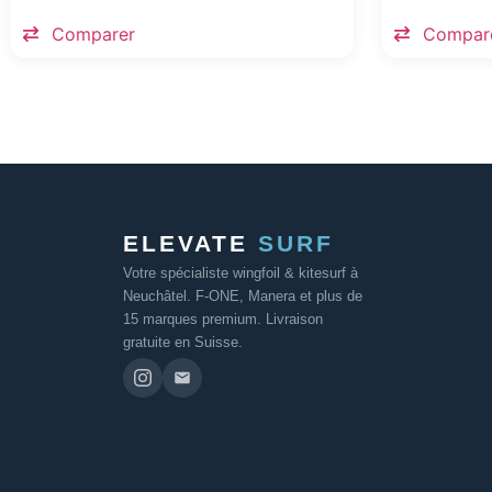
Comparer
Compar
ELEVATE
SURF
Votre spécialiste wingfoil & kitesurf à
Neuchâtel. F-ONE, Manera et plus de
15 marques premium. Livraison
gratuite en Suisse.