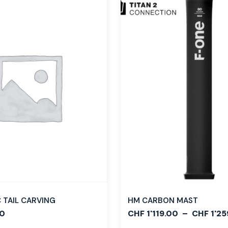
TAIL CARVING
HM CARBON MAST
0
CHF
1'119.00
–
CHF
1'25