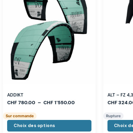
ADDIKT
ALT – FZ 4
CHF
780.00
–
CHF
1'550.00
CHF
324.0
Sur commande
Rupture
Choix des options
Choix d