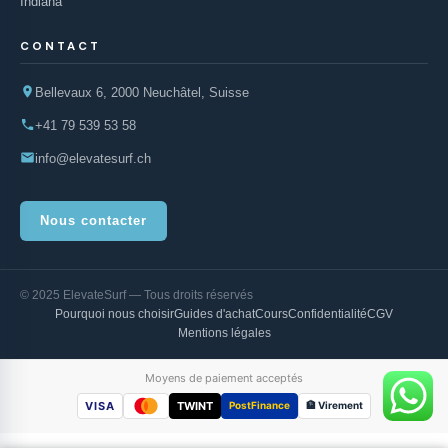
Indiana
CONTACT
Bellevaux 6, 2000 Neuchâtel, Suisse
+41 79 539 53 58
info@elevatesurf.ch
Nous contacter
© 2025 ElevateSurf — Tous droits réservés
Pourquoi nous choisir
Guides d'achat
Cours
Confidentialité
CGV
Mentions légales
Moyens de paiement acceptés
VISA
TWINT
PostFinance
🏦 Virement