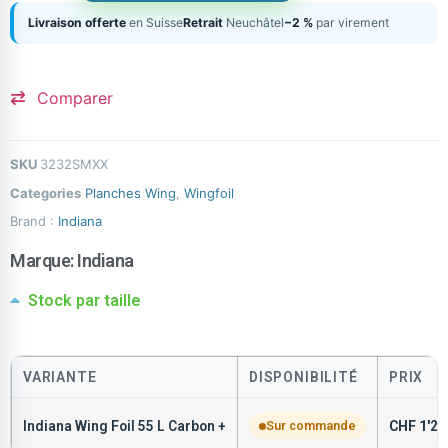
Livraison offerte
en Suisse
Retrait
Neuchâtel
−2 %
par virement
Comparer
SKU
3232SMXX
Categories
Planches Wing
,
Wingfoil
Brand :
Indiana
Marque:
Indiana
Stock par taille
VARIANTE
DISPONIBILITÉ
PRIX
Indiana Wing Foil 55 L Carbon +
Sur commande
CHF
1'29