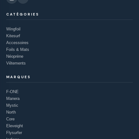
CATÉGORIES
Wingfoil
Kitesurf
Accessoires
Foils & Mats
Néoprène
Vêtements
MARQUES
F-ONE
Manera
Mystic
North
Core
Eleveight
Flysurfer