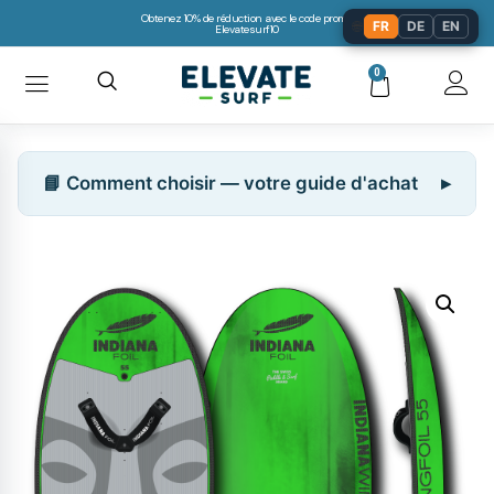
Obtenez 10% de réduction avec le code promo:
🌐
FR
DE
EN
Elevatesurf10
0
📘 Comment choisir — votre guide d'achat