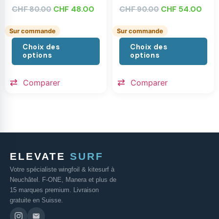
CHF
CHF
48.00
CHF
CHF
54.00
80.00
90.00
Sur commande
Sur commande
Choix des
Choix des
options
options
Comparer
Comparer
ELEVATE
SURF
Votre spécialiste wingfoil & kitesurf à
Neuchâtel. F-ONE, Manera et plus de
15 marques premium. Livraison
gratuite en Suisse.