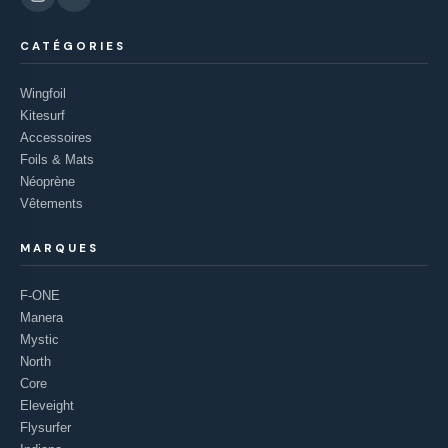
CATÉGORIES
Wingfoil
Kitesurf
Accessoires
Foils & Mats
Néoprène
Vêtements
MARQUES
F-ONE
Manera
Mystic
North
Core
Eleveight
Flysurfer