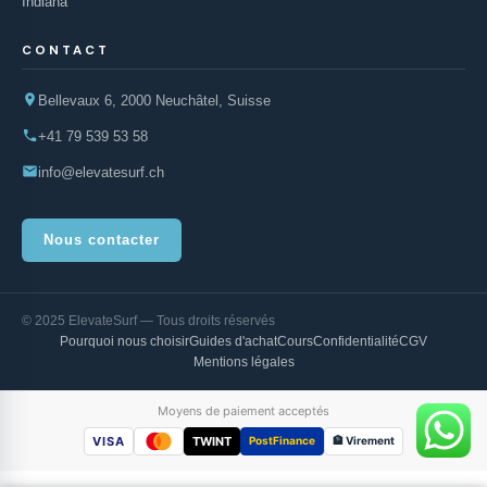
Indiana
CONTACT
Bellevaux 6, 2000 Neuchâtel, Suisse
+41 79 539 53 58
info@elevatesurf.ch
Nous contacter
© 2025 ElevateSurf — Tous droits réservés
Pourquoi nous choisir
Guides d'achat
Cours
Confidentialité
CGV
Mentions légales
Moyens de paiement acceptés
VISA
TWINT
PostFinance
🏦 Virement