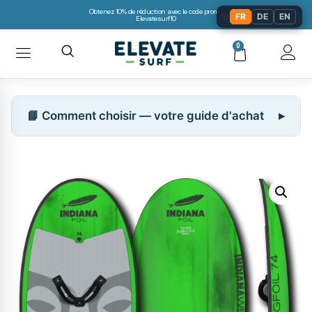
Obtenez 10% de réduction avec le code promo:
🌐
FR
DE
EN
Elevatesurf10
0
📘 Comment choisir — votre guide d'achat