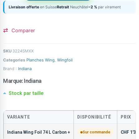
Livraison offerte
en Suisse
Retrait
Neuchâtel
−2 %
par virement
Comparer
SKU
3224SMXX
Categories
Planches Wing
,
Wingfoil
Brand :
Indiana
Marque:
Indiana
Stock par taille
VARIANTE
DISPONIBILITÉ
PRIX
Indiana Wing Foil 74 L Carbon +
Sur commande
CHF
1'39