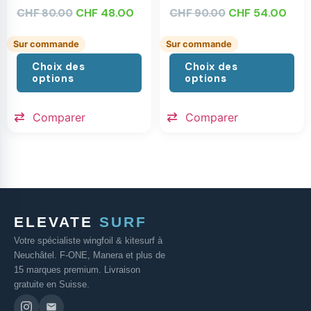
CHF
CHF
48.00
CHF
CHF
54.00
80.00
90.00
Sur commande
Sur commande
Choix des
Choix des
options
options
Comparer
Comparer
ELEVATE
SURF
Votre spécialiste wingfoil & kitesurf à
Neuchâtel. F-ONE, Manera et plus de
15 marques premium. Livraison
gratuite en Suisse.