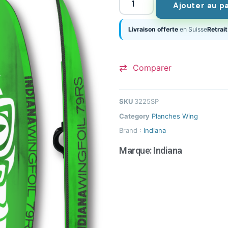
Ajouter au p
Livraison offerte
en Suisse
Retrait
Comparer
SKU
3225SP
Category
Planches Wing
Brand :
Indiana
Marque:
Indiana