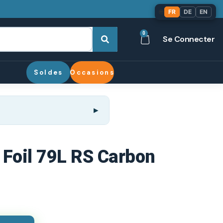
🌐
FR
DE
EN
0
Se Connecter
Soldes
Occasions
 Foil 79L RS Carbon