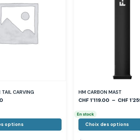
TAIL CARVING
HM CARBON MAST
0
CHF
1'119.00
–
CHF
1'25
En stock
es options
Choix des options