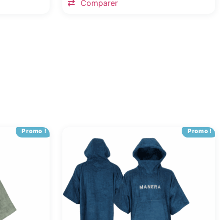
Comparer
Promo !
Promo !