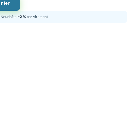
anier
Neuchâtel
−2 %
par virement