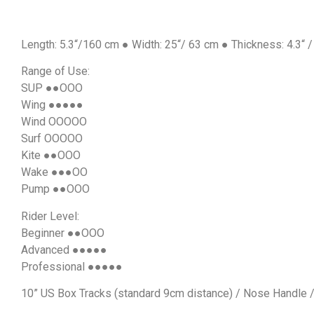
Length: 5.3“/160 cm ● Width: 25“/ 63 cm ● Thickness: 4.3“ /
Range of Use:
SUP ●●OOO
Wing ●●●●●
Wind OOOOO
Surf OOOOO
Kite ●●OOO
Wake ●●●OO
Pump ●●OOO
Rider Level:
Beginner ●●OOO
Advanced ●●●●●
Professional ●●●●●
10” US Box Tracks (standard 9cm distance) / Nose Handle /