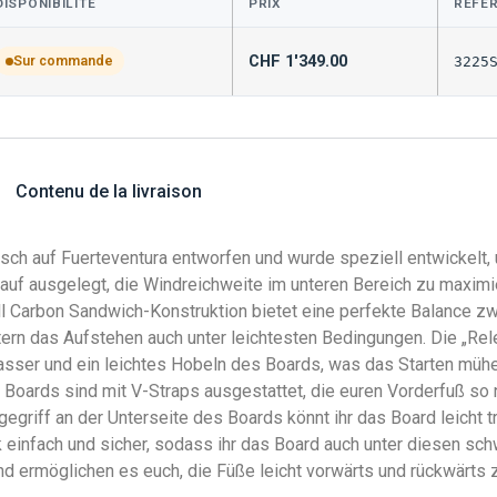
DISPONIBILITÉ
PRIX
RÉFÉ
CHF
1'349.00
Sur commande
3225
Contenu de la livraison
sch auf Fuerteventura entworfen und wurde speziell entwickelt,
auf ausgelegt, die Windreichweite im unteren Bereich zu maximi
l Carbon Sandwich-Konstruktion bietet eine perfekte Balance zwi
htern das Aufstehen auch unter leichtesten Bedingungen. Die „R
sser und ein leichtes Hobeln des Boards, was das Starten mühe
Boards sind mit V-Straps ausgestattet, die euren Vorderfuß so n
gegriff an der Unterseite des Boards könnt ihr das Board leicht 
 einfach und sicher, sodass ihr das Board auch unter diesen 
und ermöglichen es euch, die Füße leicht vorwärts und rückwärts