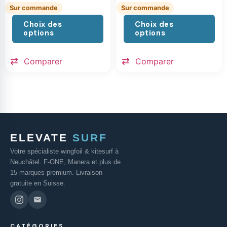
Sur commande
Sur commande
Choix des
Choix des
options
options
Comparer
Comparer
ELEVATE
SURF
Votre spécialiste wingfoil & kitesurf à
Neuchâtel. F-ONE, Manera et plus de
15 marques premium. Livraison
gratuite en Suisse.
CATÉGORIES