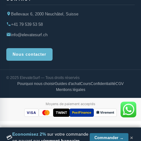
Bellevaux 6, 2000 Neuchâtel, Suisse
+41 79 539 53 58
info@elevatesurf.ch
Nous contacter
© 2025 ElevateSurf — Tous droits réservés
Pourquoi nous choisir
Guides d'achat
Cours
Confidentialité
CGV
Mentions légales
Moyens de paiement acceptés
VISA
TWINT
PostFinance
🏦 Virement
Economisez 2%
sur votre commande
×
💳
Indiana Wing Foil 98 L Carbon +
Commander →
Ajouter au panier
en payant par
virement bancaire