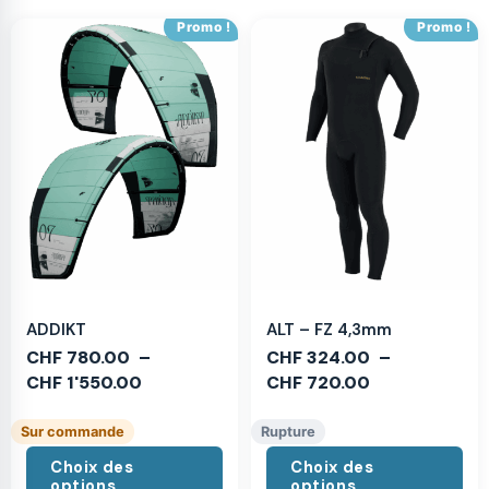
Promo !
Promo !
ADDIKT
ALT – FZ 4,3mm
CHF
780.00
–
CHF
324.00
–
CHF
1'550.00
CHF
720.00
Sur commande
Rupture
Choix des
Choix des
options
options