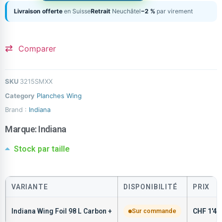
Livraison offerte
en Suisse
Retrait
Neuchâtel
−2 %
par virement
Comparer
SKU
3215SMXX
Category
Planches Wing
Brand :
Indiana
Marque:
Indiana
Stock par taille
VARIANTE
DISPONIBILITÉ
PRIX
Indiana Wing Foil 98 L Carbon +
Sur commande
CHF
1'44