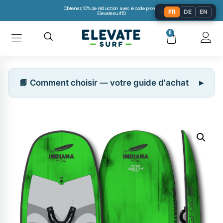
Obtenez 10% de réduction avec le code promo:
🌐
FR
DE
EN
Elevatesurf10
0
📘 Comment choisir — votre guide d'achat