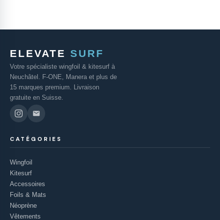
ELEVATE
SURF
Votre spécialiste wingfoil & kitesurf à
Neuchâtel. F-ONE, Manera et plus de
15 marques premium. Livraison
gratuite en Suisse.
CATÉGORIES
Wingfoil
Kitesurf
Accessoires
Foils & Mats
Néoprène
Vêtements