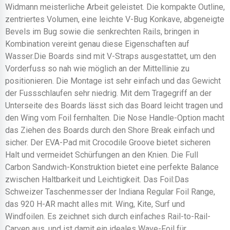
Widmann meisterliche Arbeit geleistet. Die kompakte Outline,
zentriertes Volumen, eine leichte V-Bug Konkave, abgeneigte
Bevels im Bug sowie die senkrechten Rails, bringen in
Kombination vereint genau diese Eigenschaften auf
Wasser.Die Boards sind mit V-Straps ausgestattet, um den
Vorderfuss so nah wie möglich an der Mittellinie zu
positionieren. Die Montage ist sehr einfach und das Gewicht
der Fussschlaufen sehr niedrig. Mit dem Tragegriff an der
Unterseite des Boards lässt sich das Board leicht tragen und
den Wing vom Foil fernhalten. Die Nose Handle-Option macht
das Ziehen des Boards durch den Shore Break einfach und
sicher. Der EVA-Pad mit Crocodile Groove bietet sicheren
Halt und vermeidet Schürfungen an den Knien. Die Full
Carbon Sandwich-Konstruktion bietet eine perfekte Balance
zwischen Haltbarkeit und Leichtigkeit. Das Foil:Das
Schweizer Taschenmesser der Indiana Regular Foil Range,
das 920 H-AR macht alles mit. Wing, Kite, Surf und
Windfoilen. Es zeichnet sich durch einfaches Rail-to-Rail-
Carven aus, und ist damit ein ideales Wave-Foil für