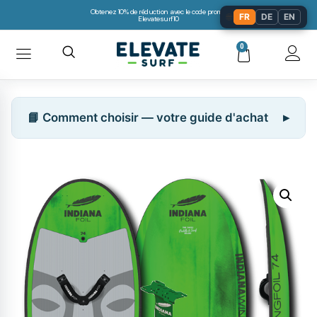
Obtenez 10% de réduction avec le code promo:
🌐
FR
DE
EN
Elevatesurf10
0
📘 Comment choisir — votre guide d'achat