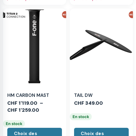
HM CARBON MAST
TAIL DW
CHF
1'119.00
–
CHF
349.00
CHF
1'259.00
En stock
En stock
Choix des
Choix des