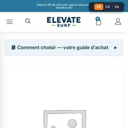
Obtenez 10% de réduction avec le code promo:
🌐
FR
DE
EN
Elevatesurf10
0
📘 Comment choisir — votre guide d'achat