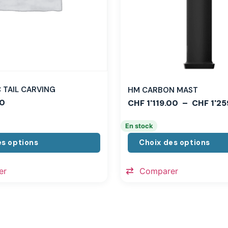
TAIL CARVING
HM CARBON MAST
0
CHF
1'119.00
–
CHF
1'25
En stock
es options
Choix des options
er
Comparer