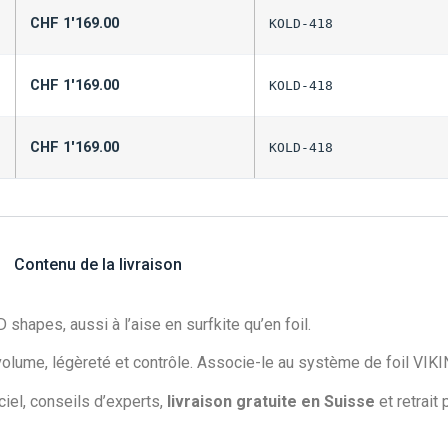
CHF
1'169.00
KOLD-418
CHF
1'169.00
KOLD-418
CHF
1'169.00
KOLD-418
Contenu de la livraison
 shapes, aussi à l’aise en surfkite qu’en foil.
e volume, légèreté et contrôle. Associe-le au système de foil V
iel, conseils d’experts,
livraison gratuite en Suisse
et retrait