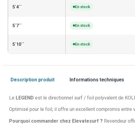
5´4´´
En stock
5´7´´
En stock
5´10´´
En stock
Description produit
Informations techniques
Le
LEGEND
est le directionnel surf / foil polyvalent de KOLD
Optimisé pour le foil, il offre un excellent compromis entr
Pourquoi commander chez Elevatesurf ?
Revendeur offic