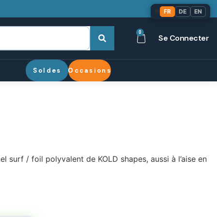
🌐
FR
DE
EN
0
Se Connecter
Soldes
Occasions
el surf / foil polyvalent de KOLD shapes, aussi à l’aise en