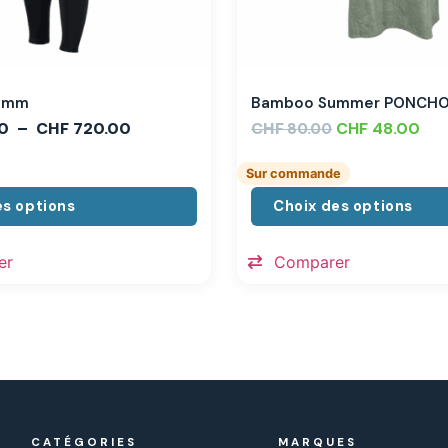
,3mm
Bamboo Summer PONCH
0
–
CHF
720.00
CHF
CHF
48.00
80.00
Sur commande
es options
Choix des options
er
Comparer
CATÉGORIES
MARQUES