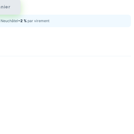
anier
Neuchâtel
−2 %
par virement