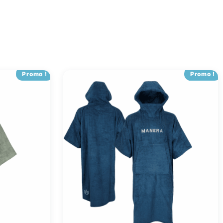
Promo !
Promo !