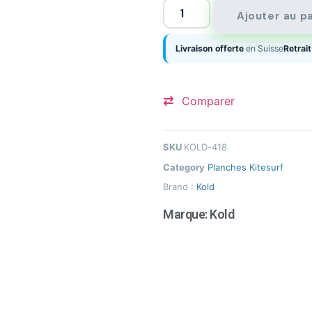
Ajouter au p
Livraison offerte
en Suisse
Retrait
Comparer
SKU
KOLD-418
Category
Planches Kitesurf
Brand :
Kold
Marque:
Kold