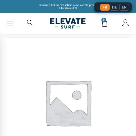
Obtenez 10% de réduction avec le code promo:
🌐
FR
DE
EN
Elevatesurf10
0