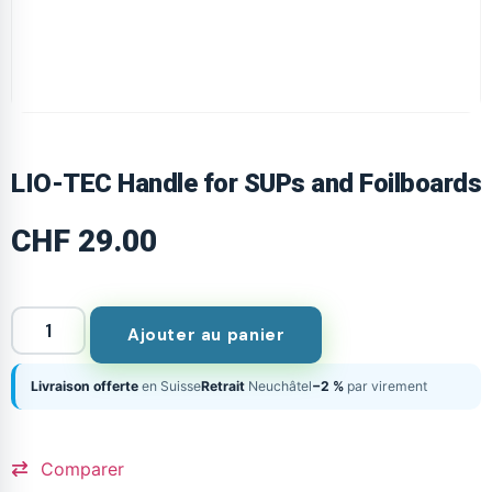
LIO-TEC Handle for SUPs and Foilboards
CHF
29.00
Ajouter au panier
Livraison offerte
en Suisse
Retrait
Neuchâtel
−2 %
par virement
Comparer