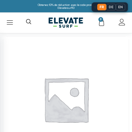
Obtenez 10% de réduction avec le code promo:
🌐
FR
DE
EN
Elevatesurf10
0