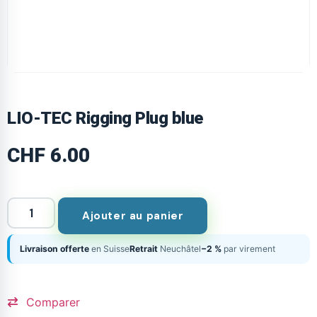
LIO-TEC Rigging Plug blue
CHF
6.00
Ajouter au panier
Livraison offerte
en Suisse
Retrait
Neuchâtel
−2 %
par virement
Comparer