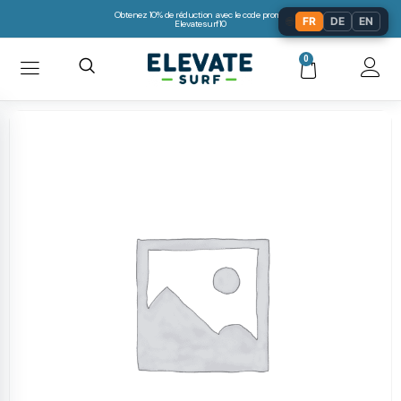
Obtenez 10% de réduction avec le code promo:
🌐
FR
DE
EN
Elevatesurf10
0