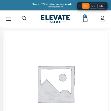
Obtenez 10% de réduction avec le code promo:
🌐
FR
DE
EN
Elevatesurf10
0