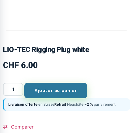
LIO-TEC Rigging Plug white
CHF
6.00
Ajouter au panier
Livraison offerte
en Suisse
Retrait
Neuchâtel
−2 %
par virement
Comparer