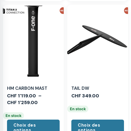
HM CARBON MAST
TAIL DW
CHF
1'119.00
–
CHF
349.00
CHF
1'259.00
En stock
En stock
Choix des
Choix des
options
options