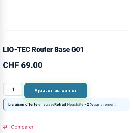
LIO-TEC Router Base G01
CHF
69.00
Ajouter au panier
Livraison offerte
en Suisse
Retrait
Neuchâtel
−2 %
par virement
Comparer