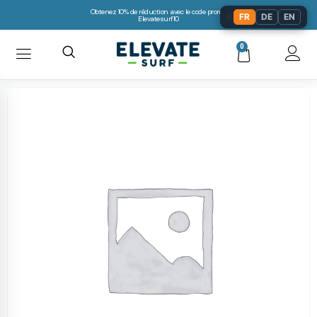
Obtenez 10% de réduction avec le code promo:
🌐
FR
DE
EN
Elevatesurf10
0