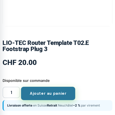
LIO-TEC Router Template T02.E
Footstrap Plug 3
CHF
20.00
Disponible sur commande
Ajouter au panier
Livraison offerte
en Suisse
Retrait
Neuchâtel
−2 %
par virement