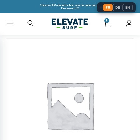
Obtenez 10% de réduction avec le code promo:
🌐
FR
DE
EN
Elevatesurf10
0