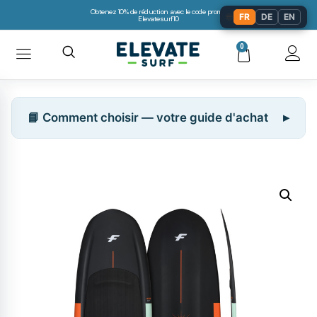
Obtenez 10% de réduction avec le code promo:
🌐
FR
DE
EN
Elevatesurf10
0
📘 Comment choisir — votre guide d'achat