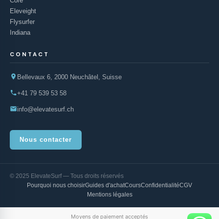
Core
Eleveight
Flysurfer
Indiana
CONTACT
Bellevaux 6, 2000 Neuchâtel, Suisse
+41 79 539 53 58
info@elevatesurf.ch
Nous contacter
© 2025 ElevateSurf — Tous droits réservés
Pourquoi nous choisir
Guides d'achat
Cours
Confidentialité
CGV
Mentions légales
Moyens de paiement acceptés