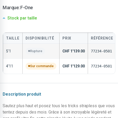
Marque:
F-One
Stock par taille
TAILLE
DISPONIBILITÉ
PRIX
RÉFÉRENCE
5'1
Rupture
CHF
1'139.00
77234-0501
4'11
Sur commande
CHF
1'129.00
77234-0501
Description produit
Sautez plus haut et posez tous les tricks strapless que vous
tentez depuis des mois. Grâce à son incroyable légèreté et