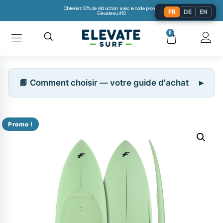
Obtenez 10% de réduction avec le code promo:
🌐
FR
DE
EN
Elevatesurf10
0
📘 Comment choisir — votre guide d'achat
Promo !