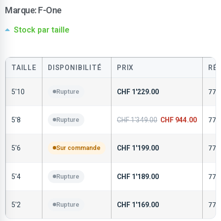
Marque:
F-One
Stock par taille
TAILLE
DISPONIBILITÉ
PRIX
RÉ
5'10
Rupture
CHF
1'229.00
772
5'8
Rupture
CHF
1'349.00
CHF
944.00
772
5'6
Sur commande
CHF
1'199.00
772
5'4
Rupture
CHF
1'189.00
772
5'2
Rupture
CHF
1'169.00
772