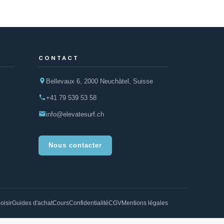
CONTACT
Bellevaux 6, 2000 Neuchâtel, Suisse
+41 79 539 53 58
info@elevatesurf.ch
Nous contacter
oisir
Guides d'achat
Cours
Confidentialité
CGV
Mentions légales