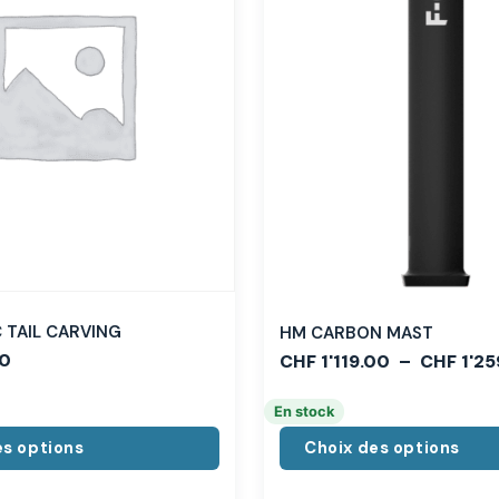
TAIL CARVING
HM CARBON MAST
0
CHF
1'119.00
–
CHF
1'25
En stock
es options
Choix des options