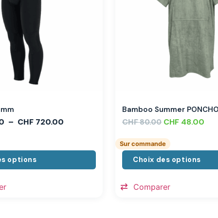
,3mm
Bamboo Summer PONCH
0
–
CHF
720.00
CHF
CHF
48.00
80.00
Sur commande
es options
Choix des options
er
Comparer