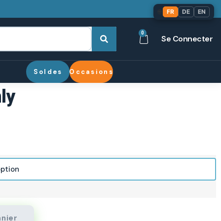
🌐
FR
DE
EN
0
Se Connecter
Soldes
Occasions
ly
anier