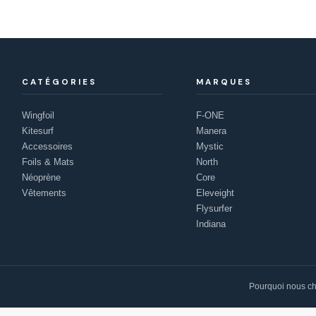
CATÉGORIES
MARQUES
Wingfoil
F-ONE
Kitesurf
Manera
Accessoires
Mystic
Foils & Mats
North
Néoprène
Core
Vêtements
Eleveight
Flysurfer
Indiana
Pourquoi nous ch