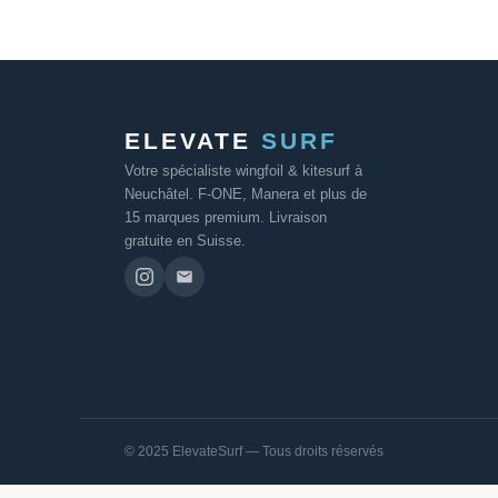
ELEVATE
SURF
Votre spécialiste wingfoil & kitesurf à
Neuchâtel. F-ONE, Manera et plus de
15 marques premium. Livraison
gratuite en Suisse.
© 2025 ElevateSurf — Tous droits réservés