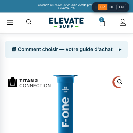
Obtenez 10% de réduction avec le code promo:
🌐
FR
DE
EN
Elevatesurf10
0
📘 Comment choisir — votre guide d'achat