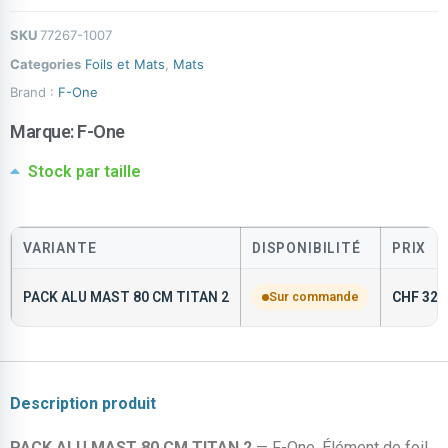
SKU
77267-1007
Categories
Foils et Mats
,
Mats
Brand :
F-One
Marque:
F-One
Stock par taille
VARIANTE
DISPONIBILITÉ
PRIX
PACK ALU MAST 80 CM TITAN 2
Sur commande
CHF
329
Description produit
PACK ALU MAST 80 CM TITAN 2
— F-One. Élément de foil