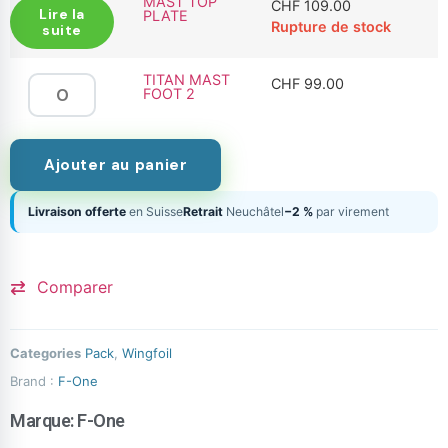
MAST TOP
CHF
109.00
Lire la
PLATE
Rupture de stock
suite
TITAN MAST
CHF
99.00
FOOT 2
Ajouter au panier
Livraison offerte
en Suisse
Retrait
Neuchâtel
−2 %
par virement
Comparer
Categories
Pack
,
Wingfoil
Brand :
F-One
Marque:
F-One