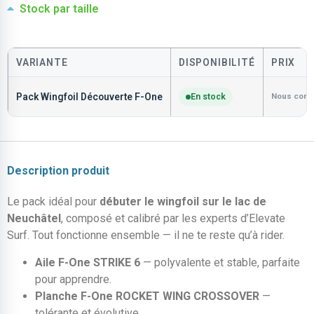
Stock par taille
VARIANTE
DISPONIBILITÉ
PRIX
Pack Wingfoil Découverte F-One
En stock
Nous cons
Description produit
Le pack idéal pour
débuter le wingfoil sur le lac de
Neuchâtel
, composé et calibré par les experts d’Elevate
Surf. Tout fonctionne ensemble — il ne te reste qu’à rider.
Aile F-One STRIKE 6
— polyvalente et stable, parfaite
pour apprendre.
Planche F-One ROCKET WING CROSSOVER
—
tolérante et évolutive.