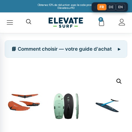
Obtenez 10% de réduction avec le code promo:
🌐
FR
DE
EN
Elevatesurf10
0
📘 Comment choisir — votre guide d'achat