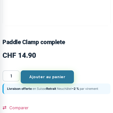
Paddle Clamp complete
CHF
14.90
Ajouter au panier
Livraison offerte
en Suisse
Retrait
Neuchâtel
−2 %
par virement
Comparer