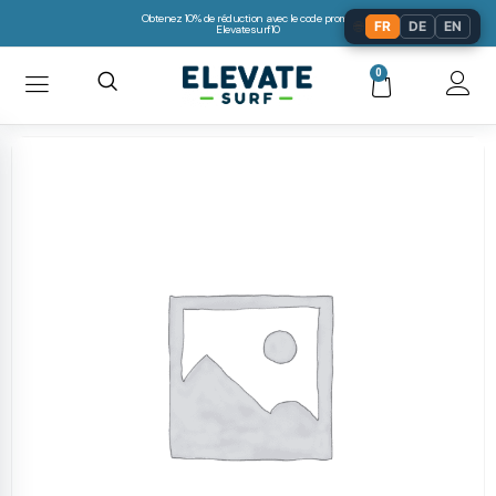
Obtenez 10% de réduction avec le code promo:
🌐
FR
DE
EN
Elevatesurf10
0