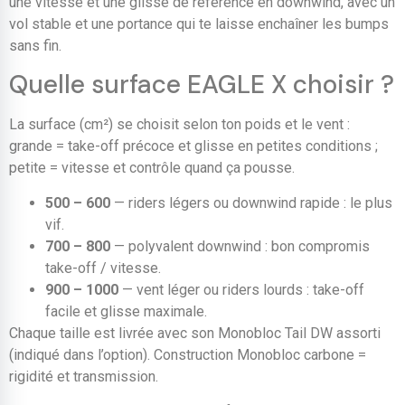
une vitesse et une glisse de référence en downwind, avec un
vol stable et une portance qui te laisse enchaîner les bumps
sans fin.
Quelle surface EAGLE X choisir ?
La surface (cm²) se choisit selon ton poids et le vent :
grande = take-off précoce et glisse en petites conditions ;
petite = vitesse et contrôle quand ça pousse.
500 – 600
— riders légers ou downwind rapide : le plus
vif.
700 – 800
— polyvalent downwind : bon compromis
take-off / vitesse.
900 – 1000
— vent léger ou riders lourds : take-off
facile et glisse maximale.
Chaque taille est livrée avec son Monobloc Tail DW assorti
(indiqué dans l’option). Construction Monobloc carbone =
rigidité et transmission.