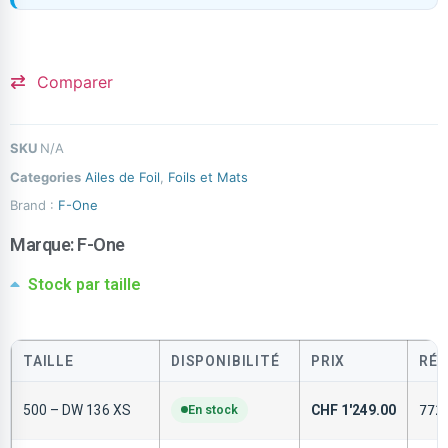
Comparer
SKU
N/A
Categories
Ailes de Foil
,
Foils et Mats
Brand :
F-One
Marque:
F-One
Stock par taille
TAILLE
DISPONIBILITÉ
PRIX
RÉF
500 – DW 136 XS
En stock
CHF
1'249.00
772