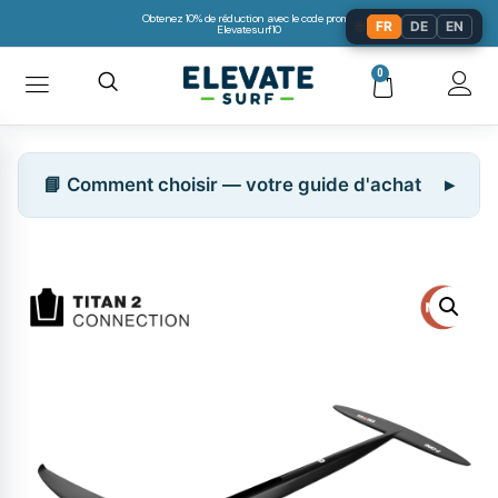
Obtenez 10% de réduction avec le code promo:
🌐
FR
DE
EN
Elevatesurf10
0
📘 Comment choisir — votre guide d'achat