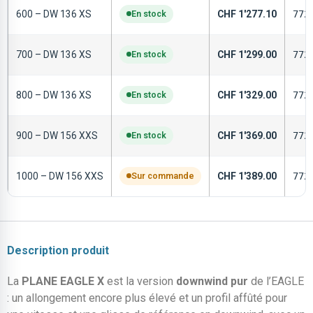
600 – DW 136 XS
En stock
CHF
1'277.10
772
700 – DW 136 XS
En stock
CHF
1'299.00
772
800 – DW 136 XS
En stock
CHF
1'329.00
772
900 – DW 156 XXS
En stock
CHF
1'369.00
772
1000 – DW 156 XXS
Sur commande
CHF
1'389.00
772
Description produit
La
PLANE EAGLE X
est la version
downwind pur
de l’EAGLE
: un allongement encore plus élevé et un profil affûté pour