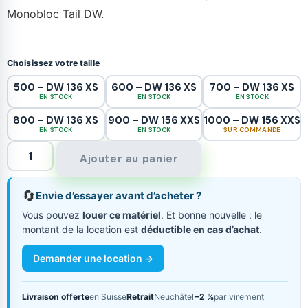
Monobloc Tail DW.
Choisissez votre taille
500 – DW 136 XS
600 – DW 136 XS
700 – DW 136 XS
EN STOCK
EN STOCK
EN STOCK
800 – DW 136 XS
900 – DW 156 XXS
1000 – DW 156 XXS
EN STOCK
EN STOCK
SUR COMMANDE
Ajouter au panier
🔄
Envie d’essayer avant d’acheter ?
Vous pouvez
louer ce matériel
. Et bonne nouvelle : le
montant de la location est
déductible en cas d’achat
.
Demander une location →
Livraison offerte
en Suisse
Retrait
Neuchâtel
−2 %
par virement