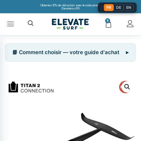
Obtenez 10% de réduction avec le code promo:
🌐
FR
DE
EN
Elevatesurf10
0
📘 Comment choisir — votre guide d'achat