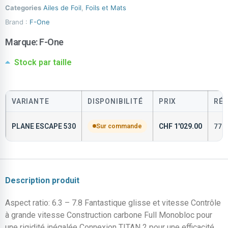
Categories
Ailes de Foil
,
Foils et Mats
Brand :
F-One
Marque:
F-One
Stock par taille
VARIANTE
DISPONIBILITÉ
PRIX
RÉ
PLANE ESCAPE 530
Sur commande
CHF
1'029.00
772
Description produit
Aspect ratio: 6.3 – 7.8 Fantastique glisse et vitesse Contrôle
à grande vitesse Construction carbone Full Monobloc pour
une rigidité inégalée Connexion TITAN 2 pour une efficacité