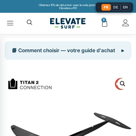
Obtenez 10% de réduction avec le code promo:
🌐
FR
DE
EN
Elevatesurf10
0
📘 Comment choisir — votre guide d'achat