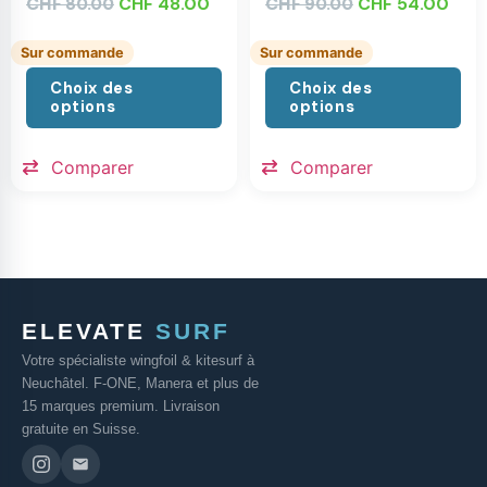
CHF
CHF
48.00
CHF
CHF
54.00
80.00
90.00
Sur commande
Sur commande
Choix des
Choix des
options
options
Comparer
Comparer
ELEVATE
SURF
Votre spécialiste wingfoil & kitesurf à
Neuchâtel. F-ONE, Manera et plus de
15 marques premium. Livraison
gratuite en Suisse.