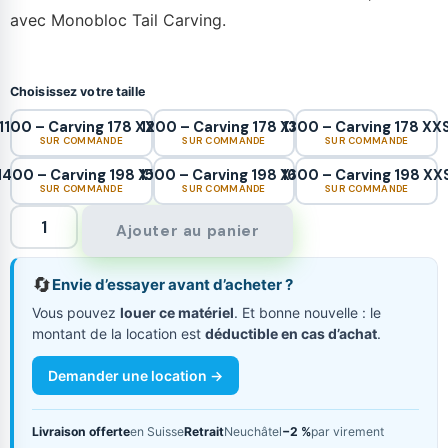
avec Monobloc Tail Carving.
Choisissez votre taille
1100 – Carving 178 XXS
1200 – Carving 178 XXS
1300 – Carving 178 XX
SUR COMMANDE
SUR COMMANDE
SUR COMMANDE
1400 – Carving 198 XXS
1500 – Carving 198 XXS
1600 – Carving 198 XX
SUR COMMANDE
SUR COMMANDE
SUR COMMANDE
Ajouter au panier
🔄
Envie d’essayer avant d’acheter ?
Vous pouvez
louer ce matériel
. Et bonne nouvelle : le
montant de la location est
déductible en cas d’achat
.
Demander une location →
Livraison offerte
en Suisse
Retrait
Neuchâtel
−2 %
par virement