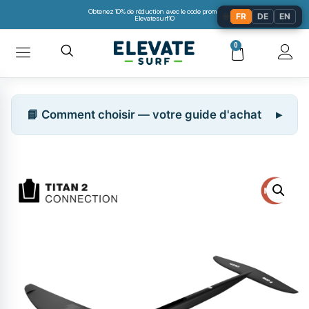
Obtenez 10% de réduction avec le code promo:
🌐
FR
DE
EN
Elevatesurf10
0
📘 Comment choisir — votre guide d'achat