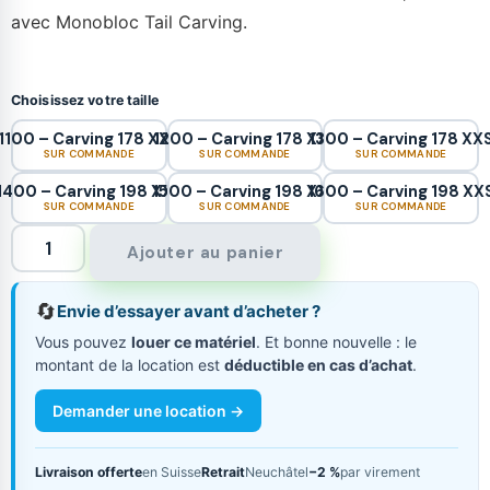
avec Monobloc Tail Carving.
Choisissez votre taille
1100 – Carving 178 XXS
1200 – Carving 178 XXS
1300 – Carving 178 XX
SUR COMMANDE
SUR COMMANDE
SUR COMMANDE
1400 – Carving 198 XXS
1500 – Carving 198 XXS
1600 – Carving 198 XX
SUR COMMANDE
SUR COMMANDE
SUR COMMANDE
Ajouter au panier
🔄
Envie d’essayer avant d’acheter ?
Vous pouvez
louer ce matériel
. Et bonne nouvelle : le
montant de la location est
déductible en cas d’achat
.
Demander une location →
Livraison offerte
en Suisse
Retrait
Neuchâtel
−2 %
par virement