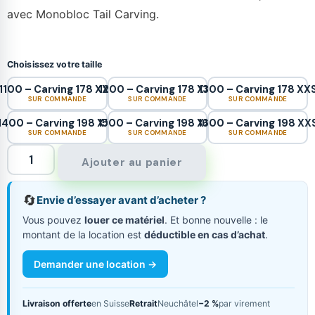
avec Monobloc Tail Carving.
Choisissez votre taille
1100 – Carving 178 XXS
1200 – Carving 178 XXS
1300 – Carving 178 XX
SUR COMMANDE
SUR COMMANDE
SUR COMMANDE
1400 – Carving 198 XXS
1500 – Carving 198 XXS
1600 – Carving 198 XX
SUR COMMANDE
SUR COMMANDE
SUR COMMANDE
Ajouter au panier
🔄
Envie d’essayer avant d’acheter ?
Vous pouvez
louer ce matériel
. Et bonne nouvelle : le
montant de la location est
déductible en cas d’achat
.
Demander une location →
Livraison offerte
en Suisse
Retrait
Neuchâtel
−2 %
par virement