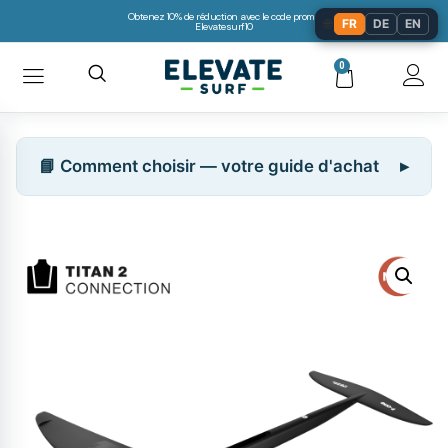
Obtenez 10% de réduction avec le code promo:
🌐
FR
DE
EN
Elevatesurf10
0
📘 Comment choisir — votre guide d'achat