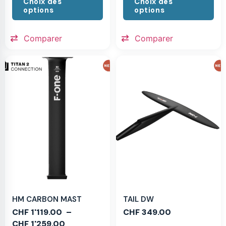
Choix des
Choix des
options
options
Comparer
Comparer
HM CARBON MAST
TAIL DW
CHF
1'119.00
–
CHF
349.00
CHF
1'259.00