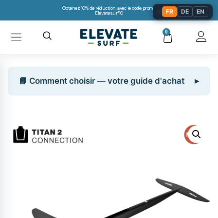
Obtenez 10% de réduction avec le code promo:
🌐
FR
DE
EN
Elevatesurf10
0
📘 Comment choisir — votre guide d'achat