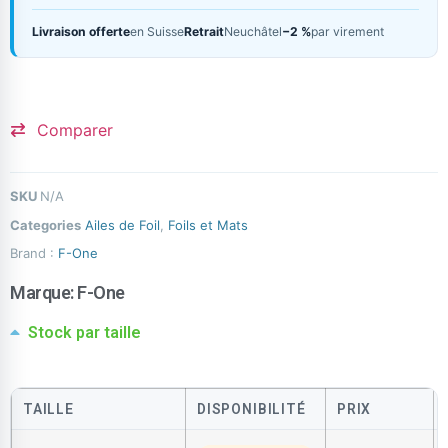
Livraison offerte
en Suisse
Retrait
Neuchâtel
−2 %
par virement
Comparer
SKU
N/A
Categories
Ailes de Foil
,
Foils et Mats
Brand :
F-One
Marque:
F-One
Stock par taille
TAILLE
DISPONIBILITÉ
PRIX