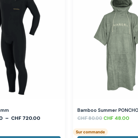
,3mm
Bamboo Summer PONCH
0
–
CHF
720.00
CHF
CHF
48.00
80.00
Sur commande