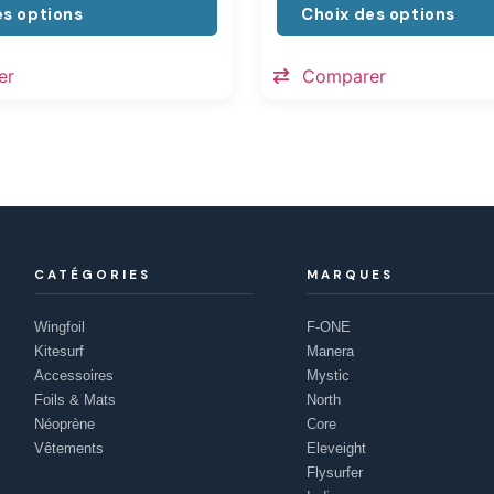
es options
Choix des options
er
Comparer
CATÉGORIES
MARQUES
Wingfoil
F-ONE
Kitesurf
Manera
Accessoires
Mystic
Foils & Mats
North
Néoprène
Core
Vêtements
Eleveight
Flysurfer