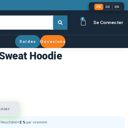
🌐
FR
DE
EN
0
Se Connecter
Soldes
Occasions
 Sweat Hoodie
anier
Neuchâtel
−2 %
par virement