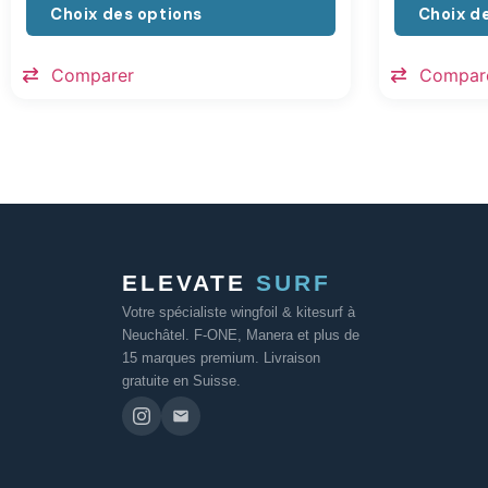
Choix des options
Choix d
Comparer
Compar
ELEVATE
SURF
Votre spécialiste wingfoil & kitesurf à
Neuchâtel. F-ONE, Manera et plus de
15 marques premium. Livraison
gratuite en Suisse.