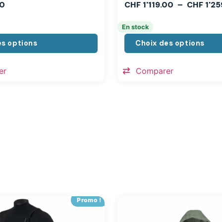
0
CHF
1'119.00
–
CHF
1'25
En stock
es options
Choix des options
er
Comparer
Promo !