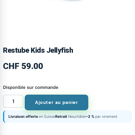
Restube Kids Jellyfish
CHF
59.00
Disponible sur commande
Ajouter au panier
Livraison offerte
en Suisse
Retrait
Neuchâtel
−2 %
par virement