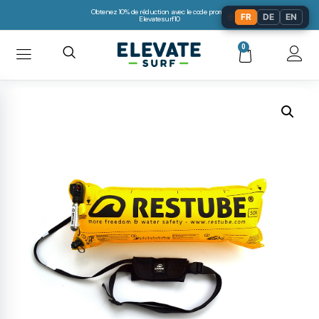
Obtenez 10% de réduction avec le code promo:
🌐
FR
DE
EN
Elevatesurf10
0