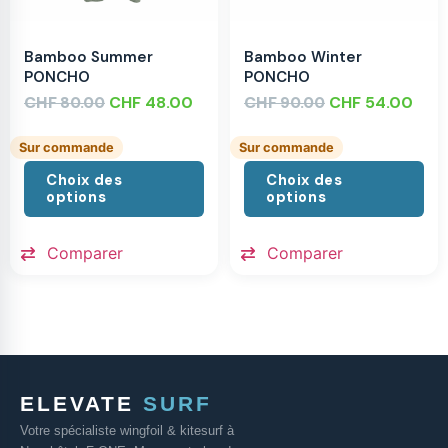
Bamboo Summer
Bamboo Winter
PONCHO
PONCHO
CHF
CHF
48.00
CHF
CHF
54.00
80.00
90.00
Sur commande
Sur commande
Choix des
Choix des
options
options
Comparer
Comparer
ELEVATE
SURF
Votre spécialiste wingfoil & kitesurf à