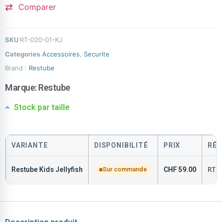
Comparer
SKU
RT-020-01-KJ
Categories
Accessoires
,
Securite
Brand :
Restube
Marque:
Restube
Stock par taille
VARIANTE
DISPONIBILITÉ
PRIX
RÉF
Restube Kids Jellyfish
Sur commande
CHF
59.00
RT-