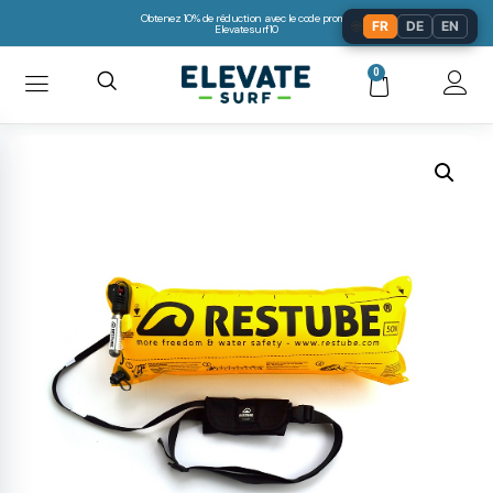
Obtenez 10% de réduction avec le code promo:
🌐
FR
DE
EN
Elevatesurf10
0