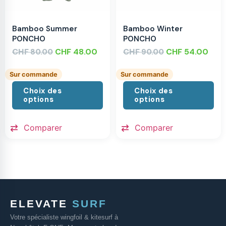
Bamboo Summer
Bamboo Winter
PONCHO
PONCHO
CHF
CHF
48.00
CHF
CHF
54.00
80.00
90.00
Sur commande
Sur commande
Choix des
Choix des
options
options
Comparer
Comparer
ELEVATE
SURF
Votre spécialiste wingfoil & kitesurf à