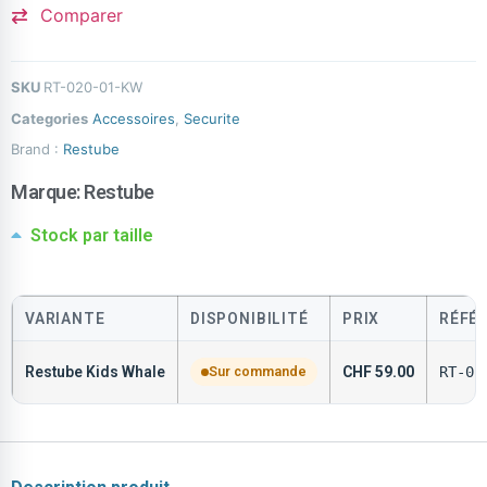
Comparer
SKU
RT-020-01-KW
Categories
Accessoires
,
Securite
Brand :
Restube
Marque:
Restube
Stock par taille
VARIANTE
DISPONIBILITÉ
PRIX
RÉFÉ
Restube Kids Whale
Sur commande
CHF
59.00
RT-02