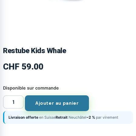
Restube Kids Whale
CHF
59.00
Disponible sur commande
Ajouter au panier
Livraison offerte
en Suisse
Retrait
Neuchâtel
−2 %
par virement