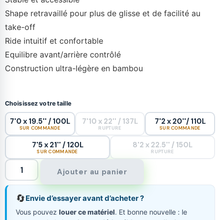
Shape retravaillé pour plus de glisse et de facilité au
take-off
Ride intuitif et confortable
Equilibre avant/arrière contrôlé
Construction ultra-légère en bambou
Choisissez votre taille
7'0 x 19.5'' / 100L
7'10 x 22'' / 137L
7'2 x 20''/ 110L
SUR COMMANDE
RUPTURE
SUR COMMANDE
7'5 x 21'' / 120L
8'2 x 22.5'' / 150L
SUR COMMANDE
RUPTURE
Ajouter au panier
🔄
Envie d’essayer avant d’acheter ?
Vous pouvez
louer ce matériel
. Et bonne nouvelle : le