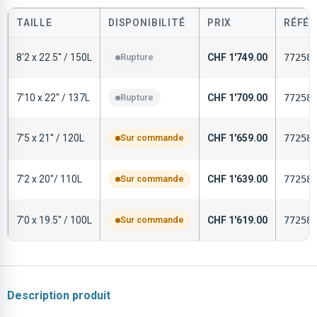
TAILLE
DISPONIBILITÉ
PRIX
RÉFÉR
8'2 x 22.5'' / 150L
Rupture
CHF
1'749.00
77258
7'10 x 22'' / 137L
Rupture
CHF
1'709.00
77258
7'5 x 21'' / 120L
Sur commande
CHF
1'659.00
77258
7'2 x 20''/ 110L
Sur commande
CHF
1'639.00
77258
7'0 x 19.5'' / 100L
Sur commande
CHF
1'619.00
77258
Description produit