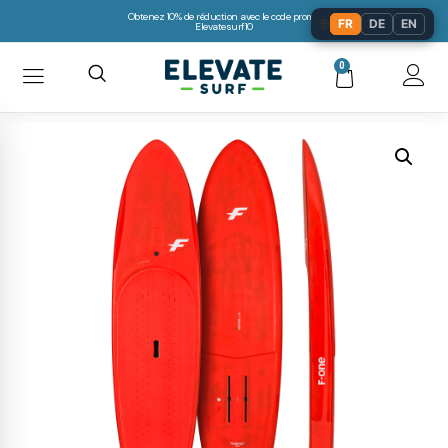
Obtenez 10% de réduction avec le code promo:
🌐
FR
DE
EN
Elevatesurf10
0