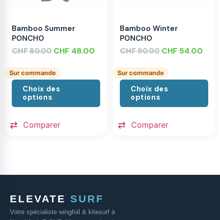
Bamboo Summer
Bamboo Winter
PONCHO
PONCHO
CHF
CHF
48.00
CHF
CHF
54.00
80.00
90.00
Sur commande
Sur commande
Choix des
Choix des
options
options
Comparer
Comparer
ELEVATE
SURF
Votre spécialiste wingfoil & kitesurf à