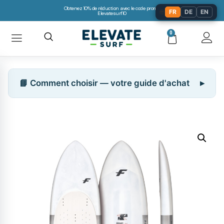
Obtenez 10% de réduction avec le code promo:
🌐
FR
DE
EN
Elevatesurf10
0
📘 Comment choisir — votre guide d'achat