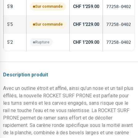
5'8
Sur commande
CHF
1'259.00
77258-0402
5'5
Sur commande
CHF
1'229.00
77258-0402
5'2
Rupture
CHF
1'209.00
77258-0402
Description produit
Avec un outline étroit et affiné, ainsi qu’un nose et un tail plus
éffilés, la nouvelle ROCKET SURF PRONE est parfaite pour
les turns serrés et les carves engagés, sans risque que le
rail ne touche l’eau et ne vous ralentisse. La ROCKET SURF
PRONE permet de ramer sans effort et de décoller
rapidement. Sa carène ronde spécifique sous la moitié avant
de la planche, combinée à des bevels larges et une carène