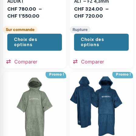
ADDIKT
ALT – FZ 4,3mm
CHF
780.00
–
CHF
324.00
–
CHF
1'550.00
CHF
720.00
Sur commande
Rupture
Choix des
Choix des
options
options
Comparer
Comparer
Promo !
Promo !