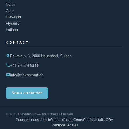
North
Core
Eleveight
Flysurfer
Indiana
CONTACT
Bellevaux 6, 2000 Neuchâtel, Suisse
+41 79 539 53 58
info@elevatesurf.ch
Nous contacter
© 2025 ElevateSurf — Tous droits réservés
Pourquoi nous choisir
Guides d'achat
Cours
Confidentialité
CGV
Mentions légales