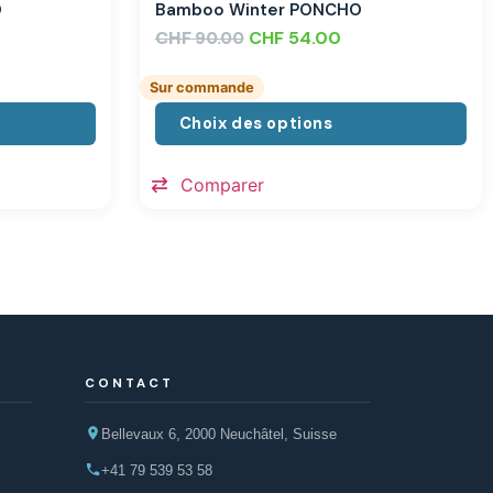
O
Bamboo Winter PONCHO
CHF
CHF
54.00
90.00
Sur commande
Choix des options
Comparer
CONTACT
Bellevaux 6, 2000 Neuchâtel, Suisse
+41 79 539 53 58