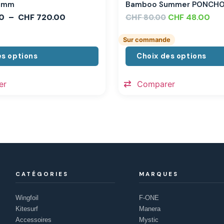
,3mm
Bamboo Summer PONCH
0
–
CHF
720.00
CHF
CHF
48.00
80.00
Sur commande
es options
Choix des options
er
Comparer
CATÉGORIES
MARQUES
Wingfoil
F-ONE
Kitesurf
Manera
Accessoires
Mystic