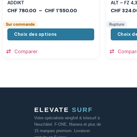
ADDIKT
ALT – FZ 4
CHF
780.00
–
CHF
1'550.00
CHF
324.0
Sur commande
Rupture
Choix des options
Choix d
Comparer
Compar
ELEVATE
SURF
Votre spécialiste wingfoil & kitesurf à
Neuchâtel. F-ONE, Manera et plus de
15 marques premium. Livraison