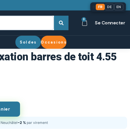
🌐
FR
DE
EN
0
Se Connecter
Soldes
Occasions
xation barres de toit 4.55
anier
Neuchâtel
−2 %
par virement