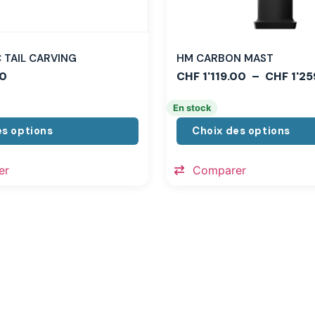
TAIL CARVING
HM CARBON MAST
0
CHF
1'119.00
–
CHF
1'25
En stock
es options
Choix des options
er
Comparer