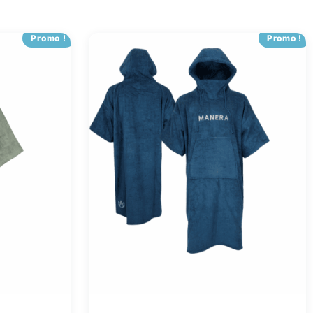
Promo !
Promo !