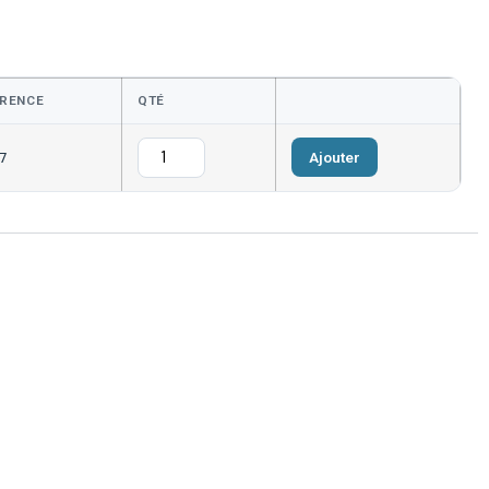
RENCE
QTÉ
Ajouter
7