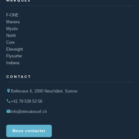
MARQUES
F-ONE
Manera
Mystic
North
Core
Eleveight
Flysurfer
Indiana
CONTACT
Bellevaux 6, 2000 Neuchâtel, Suisse
+41 79 539 53 58
info@elevatesurf.ch
Nous contacter