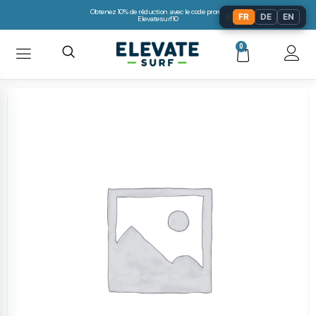
Obtenez 10% de réduction avec le code promo:
🌐
FR
DE
EN
Elevatesurf10
0