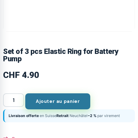
Set of 3 pcs Elastic Ring for Battery
Pump
CHF
4.90
Ajouter au panier
Livraison offerte
en Suisse
Retrait
Neuchâtel
−2 %
par virement