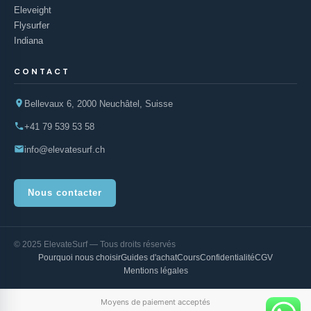
Eleveight
Flysurfer
Indiana
CONTACT
Bellevaux 6, 2000 Neuchâtel, Suisse
+41 79 539 53 58
info@elevatesurf.ch
Nous contacter
© 2025 ElevateSurf — Tous droits réservés
Pourquoi nous choisir
Guides d'achat
Cours
Confidentialité
CGV
Mentions légales
Moyens de paiement acceptés