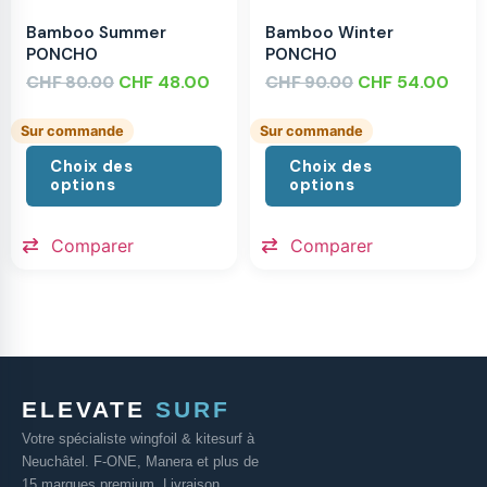
Bamboo Summer
Bamboo Winter
PONCHO
PONCHO
CHF
CHF
48.00
CHF
CHF
54.00
80.00
90.00
Sur commande
Sur commande
Choix des
Choix des
options
options
Comparer
Comparer
ELEVATE
SURF
Votre spécialiste wingfoil & kitesurf à
Neuchâtel. F-ONE, Manera et plus de
15 marques premium. Livraison