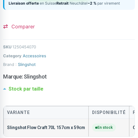
Livraison offerte
en Suisse
Retrait
Neuchâtel
−2 %
par virement
Comparer
SKU
1250454070
Category
Accessoires
Brand :
Slingshot
Marque:
Slingshot
Stock par taille
VARIANTE
DISPONIBILITÉ
P
Slingshot Flow Craft 70L 157cm x 59cm
En stock
C