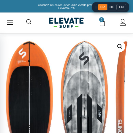
Obtenez 10% de réduction avec le code promo:
🌐
FR
DE
EN
Elevatesurf10
0