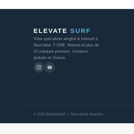
ELEVATE
SURF
Votre spécialiste wingfoil & kitesurf à
Neuchâtel. F-ONE, Manera et plus de
15 marques premium. Livraison
gratuite en Suisse.
© 2025 ElevateSurf — Tous droits réservés