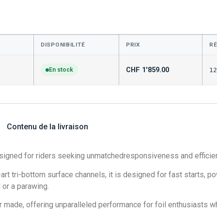
DISPONIBILITÉ
PRIX
R
CHF
1'859.00
En stock
12
Contenu de la livraison
designed for riders seeking unmatchedresponsiveness and efficie
rt tri-bottom surface channels, it is designed for fast starts, po
l or a parawing.
r made, offering unparalleled performance for foil enthusiasts wh