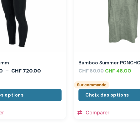
,3mm
Bamboo Summer PONCH
0
–
CHF
720.00
CHF
CHF
48.00
80.00
Sur commande
es options
Choix des options
er
Comparer