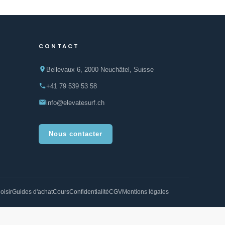
CONTACT
Bellevaux 6, 2000 Neuchâtel, Suisse
+41 79 539 53 58
info@elevatesurf.ch
Nous contacter
oisir
Guides d'achat
Cours
Confidentialité
CGV
Mentions légales