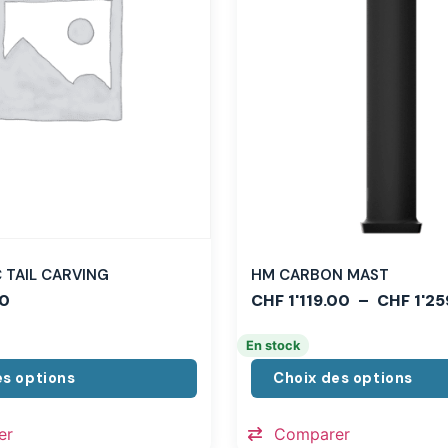
TAIL CARVING
HM CARBON MAST
0
CHF
1'119.00
–
CHF
1'25
En stock
es options
Choix des options
er
Comparer