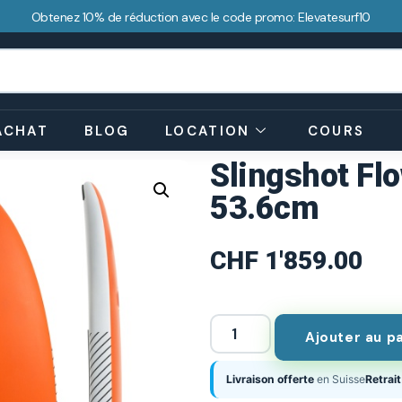
Obtenez 10% de réduction avec le code promo: Elevatesurf10
ACHAT
BLOG
LOCATION
COURS
Slingshot Fl
53.6cm
CHF
1'859.00
Ajouter au p
Livraison offerte
en Suisse
Retrait