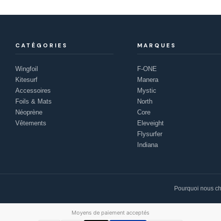
CATÉGORIES
MARQUES
Wingfoil
F-ONE
Kitesurf
Manera
Accessoires
Mystic
Foils & Mats
North
Néoprène
Core
Vêtements
Eleveight
Flysurfer
Indiana
Pourquoi nous ch
Moyens de paiement acceptés