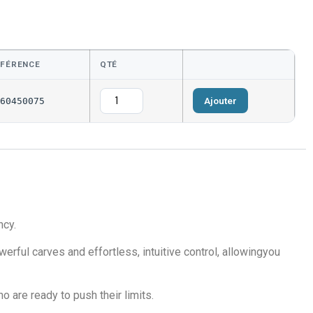
ÉFÉRENCE
QTÉ
Ajouter
60450075
ncy.
werful carves and effortless, intuitive control, allowingyou
o are ready to push their limits.