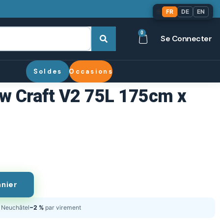
🌐
FR
DE
EN
0
Se Connecter
Soldes
Occasions
ow Craft V2 75L 175cm x
anier
Neuchâtel
−2 %
par virement