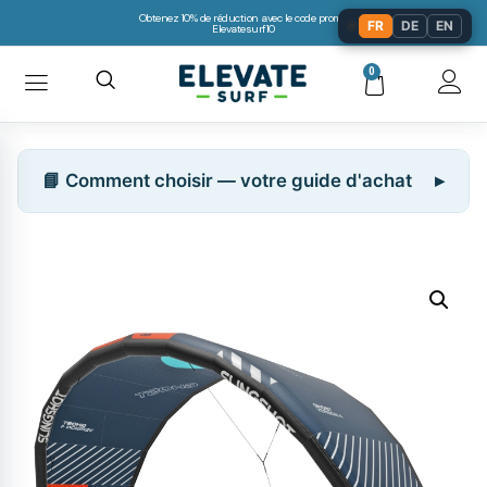
Obtenez 10% de réduction avec le code promo:
🌐
FR
DE
EN
Elevatesurf10
0
📘 Comment choisir — votre guide d'achat