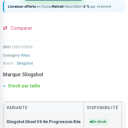
Livraison offerte
en Suisse
Retrait
Neuchâtel
−2 %
par virement
Comparer
SKU
1260110004
Category
Kites
Brand :
Slingshot
Marque:
Slingshot
Stock par taille
VARIANTE
DISPONIBILITÉ
P
Slingshot Ghost V4 4m Progression Kite
En stock
C