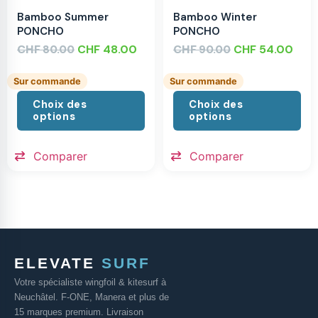
Bamboo Summer
Bamboo Winter
PONCHO
PONCHO
CHF
CHF
48.00
CHF
CHF
54.00
80.00
90.00
Sur commande
Sur commande
Choix des
Choix des
options
options
Comparer
Comparer
ELEVATE
SURF
Votre spécialiste wingfoil & kitesurf à
Neuchâtel. F-ONE, Manera et plus de
15 marques premium. Livraison