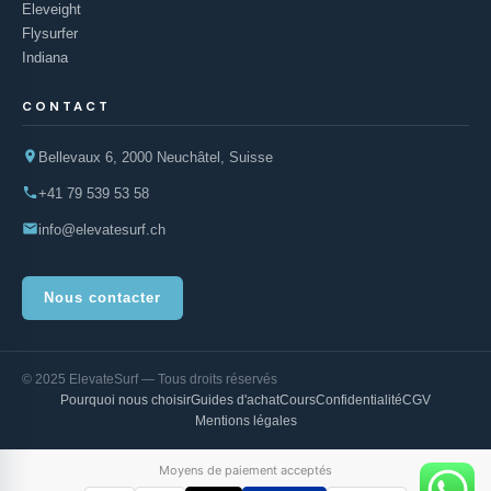
Eleveight
Flysurfer
Indiana
CONTACT
Bellevaux 6, 2000 Neuchâtel, Suisse
+41 79 539 53 58
info@elevatesurf.ch
Nous contacter
© 2025 ElevateSurf — Tous droits réservés
Pourquoi nous choisir
Guides d'achat
Cours
Confidentialité
CGV
Mentions légales
Moyens de paiement acceptés