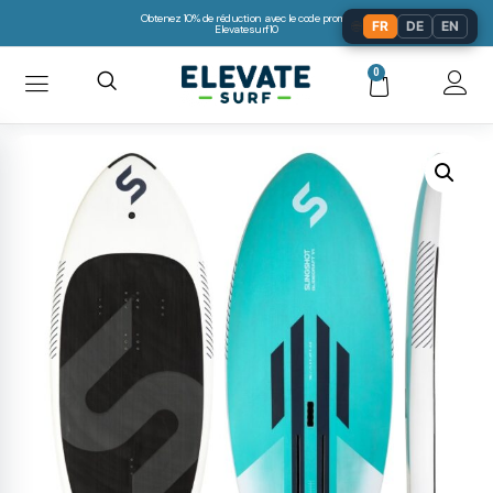
Obtenez 10% de réduction avec le code promo:
🌐
FR
DE
EN
Elevatesurf10
0