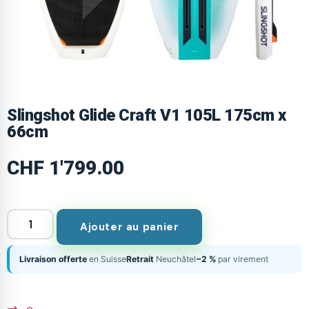
Slingshot Glide Craft V1 105L 175cm x
66cm
CHF
1'799.00
Ajouter au panier
Livraison offerte
en Suisse
Retrait
Neuchâtel
−2 %
par virement