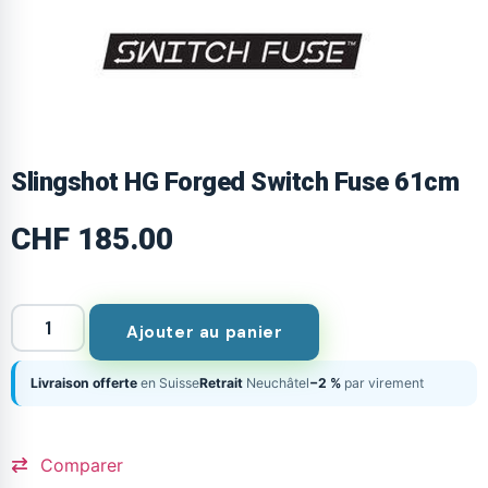
Slingshot HG Forged Switch Fuse 61cm
CHF
185.00
Ajouter au panier
Livraison offerte
en Suisse
Retrait
Neuchâtel
−2 %
par virement
Comparer