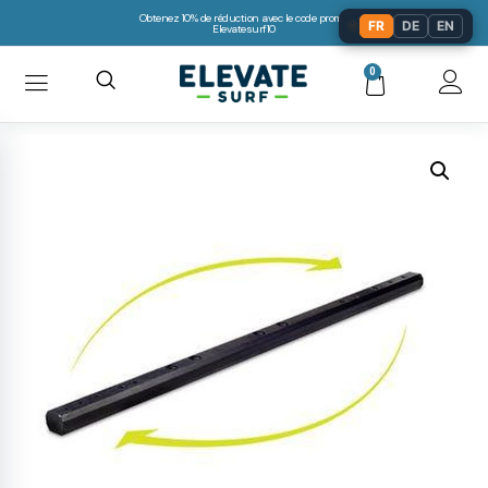
Obtenez 10% de réduction avec le code promo:
🌐
FR
DE
EN
Elevatesurf10
0