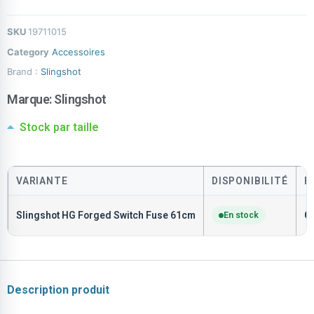
SKU
19711015
Category
Accessoires
Brand :
Slingshot
Marque:
Slingshot
Stock par taille
VARIANTE
DISPONIBILITÉ
P
Slingshot HG Forged Switch Fuse 61cm
En stock
C
Description produit