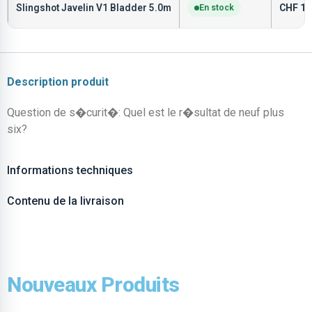
Slingshot Javelin V1 Bladder 5.0m
En stock
CHF
13
Description produit
Question de s�curit�: Quel est le r�sultat de neuf plus
six?
Informations techniques
Contenu de la livraison
Nouveaux Produits