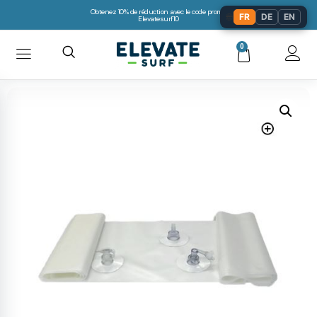
Obtenez 10% de réduction avec le code promo:
🌐
FR
DE
EN
Elevatesurf10
0