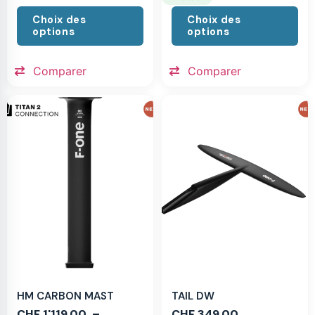
Choix des
Choix des
options
options
Comparer
Comparer
HM CARBON MAST
TAIL DW
CHF
1'119.00
–
CHF
349.00