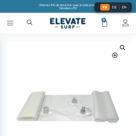
Obtenez 10% de réduction avec le code promo:
🌐
FR
DE
EN
Elevatesurf10
0