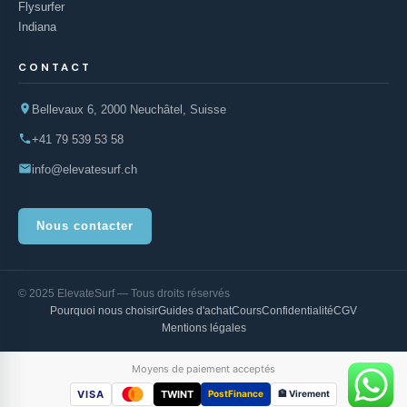
Flysurfer
Indiana
CONTACT
Bellevaux 6, 2000 Neuchâtel, Suisse
+41 79 539 53 58
info@elevatesurf.ch
Nous contacter
© 2025 ElevateSurf — Tous droits réservés
Pourquoi nous choisir
Guides d'achat
Cours
Confidentialité
CGV
Mentions légales
Moyens de paiement acceptés
VISA
TWINT
PostFinance
🏦 Virement