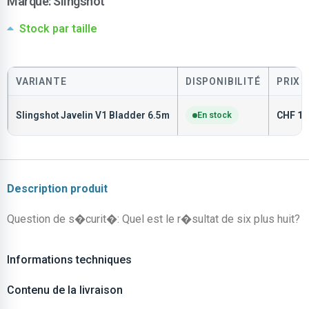
Marque:
Slingshot
Stock par taille
VARIANTE
DISPONIBILITÉ
PRIX
Slingshot Javelin V1 Bladder 6.5m
En stock
CHF
19
Description produit
Question de s�curit�: Quel est le r�sultat de six plus huit?
Informations techniques
Contenu de la livraison