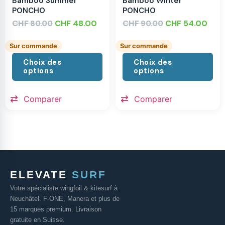
Bamboo Summer
Bamboo Winter
PONCHO
PONCHO
CHF
CHF
48.00
CHF
CHF
54.00
80.00
90.00
Sur commande
Sur commande
Choix des
Choix des
options
options
Comparer
Comparer
ELEVATE
SURF
Votre spécialiste wingfoil & kitesurf à
Neuchâtel. F-ONE, Manera et plus de
15 marques premium. Livraison
gratuite en Suisse.